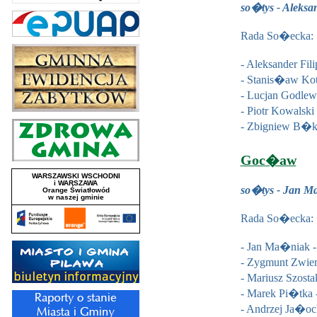
so�tys - Aleksan
Rada So�ecka:
- Aleksander Fi
- Stanis�aw Ko
- Lucjan Godlew
- Piotr Kowalsk
- Zbigniew B�k
Goc�aw
so�tys - Jan 
Rada So�ecka:
- Jan Ma�niak 
- Zygmunt Zwie
- Mariusz Szost
- Marek Pi�tka
- Andrzej Ja�o