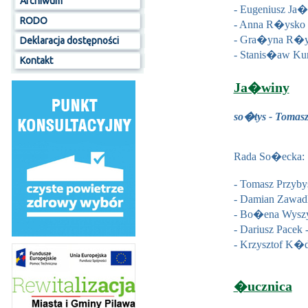
Archiwum
- Eugeniusz Ja
RODO
- Anna R�ysko 
- Gra�yna R�y
Deklaracja dostępności
- Stanis�aw Ku
Kontakt
Ja�winy
so�tys - Tomasz
Rada So�ecka:
- Tomasz Przyby
- Damian Zawad
- Bo�ena Wysz
- Dariusz Pacek
- Krzysztof K�d
�ucznica