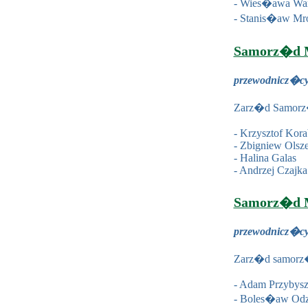
- Wies�awa War
- Stanis�aw Mr
Samorz�d M
przewodnicz�cy
Zarz�d Samor
- Krzysztof Kora
- Zbigniew Olsz
- Halina Galas
- Andrzej Czajka
Samorz�d M
przewodnicz�cy
Zarz�d samor
- Adam Przybys
- Boles�aw Od