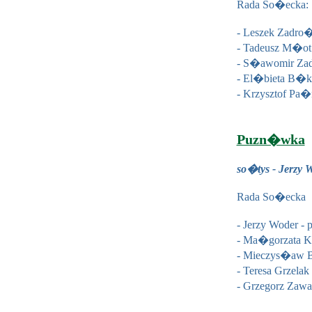
Rada So�ecka:
- Leszek Zadro
- Tadeusz M�ot
- S�awomir Za
- El�bieta B�k
- Krzysztof Pa�
Puzn�wka
so�tys - Jerzy 
Rada So�ecka
- Jerzy Woder -
- Ma�gorzata 
- Mieczys�aw B
- Teresa Grzela
- Grzegorz Zaw