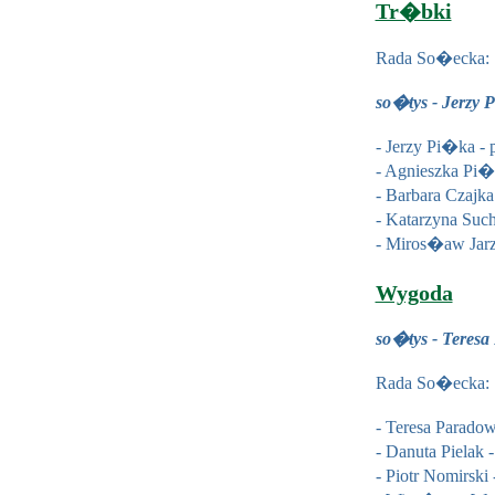
Tr�bki
Rada So�ecka:
so�tys - Jerzy 
- Jerzy Pi�ka -
- Agnieszka Pi
- Barbara Czajk
- Katarzyna Suc
- Miros�aw Jar
Wygoda
so�tys - Teresa
Rada So�ecka:
- Teresa Parado
- Danuta Pielak
- Piotr Nomirski