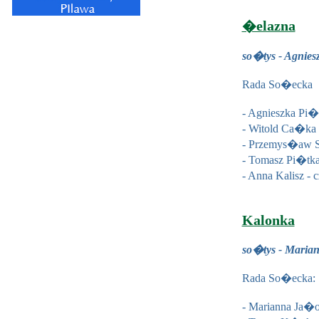
�elazna
so�tys - Agnies
Rada So�ecka
- Agnieszka Pi�
- Witold Ca�ka
- Przemys�aw S
- Tomasz Pi�tk
- Anna Kalisz -
Kalonka
so�tys - Mari
Rada So�ecka:
- Marianna Ja�