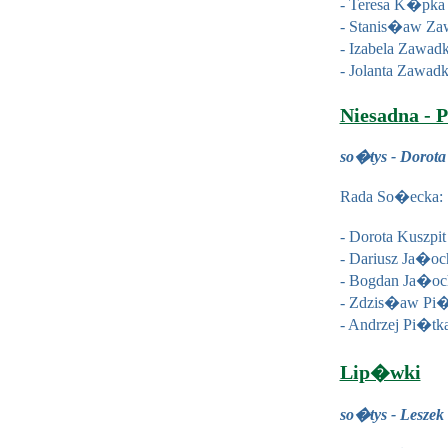
- Teresa K�pka
- Stanis�aw Za
- Izabela Zawad
- Jolanta Zawad
Niesadna - 
so�tys - Dorota
Rada So�ecka:
- Dorota Kuszpi
-
Dariusz Ja�oc
- Bogdan Ja�oc
- Zdzis�aw Pi�
- Andrzej Pi�tk
Lip�wki
so�tys - Lesze