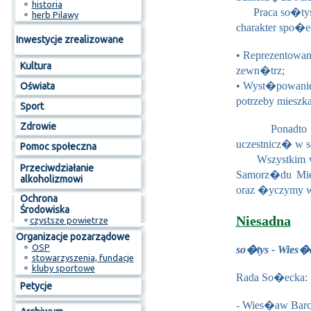
⚬
historia
Praca so�tysa
⚬
herb Pilawy
charakter spo�
Inwestycje zrealizowane
• Reprezentowa
Kultura
zewn�trz;
• Wyst�powanie
Oświata
potrzeby miesz
Sport
Zdrowie
Ponadto przed
uczestnicz� w s
Pomoc społeczna
Wszystkim wy
Przeciwdziałanie
Samorz�du Mie
alkoholizmowi
oraz �yczymy w
Ochrona
Środowiska
Niesadna
⚬
czystsze powietrze
Organizacje pozarządowe
⚬
OSP
so�tys - Wies�
⚬
stowarzyszenia, fundacje
⚬
kluby sportowe
Rada So�ecka:
Petycje
- Wies�aw Barc