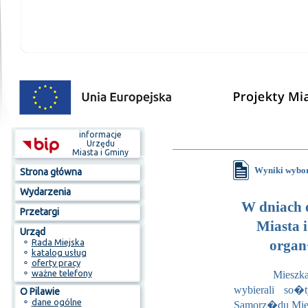
informacje
Urzędu
Miasta i Gminy
Wyniki wybo
Strona główna
Wydarzenia
W dniach o
Przetargi
Miasta 
Urząd
⚬
Rada Miejska
organ
⚬
katalog usług
⚬
oferty pracy
⚬
ważne telefony
Mieszka�cy 
wybierali so
O Pilawie
⚬
dane ogólne
Samorz�du Mie