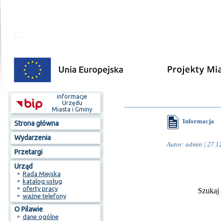
informacje
Urzędu
Miasta i Gminy
Informacja
Strona główna
Wydarzenia
Autor: admin | 27.1
Przetargi
Urząd
⚬
Rada Miejska
⚬
katalog usług
⚬
oferty pracy
Szukaj
⚬
ważne telefony
O Pilawie
⚬
dane ogólne