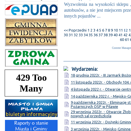
Wyzwolenia na wysokości sklepu 
autobusów, a nie jest miejscem prz
innych pojazdów ...
<< Poprzedni
1
2
3
4
5
6
7
8
9
10
11
12
1
30
31
32
33
34
35
36
37
38
39
40
41
42
4
60
61
Content Manage
Wydarzenia:
18 grudnia 2022r. - III Jarmark Bo
11 listopada 2022r. - Obchody 104.
4 listopada 2022 r. - Otwarcie cen
14 października 2022 r. - Miejsko-
9 października 2022r. - Eliminacj
Pożarniczych OSP w Pilawie
29 września 2022r. - Otwarcie Żł
nowych sal przedszkola
11 września 2022r. - Dożynki Gminne
3 września 2022r. - Miejsko-Gmin