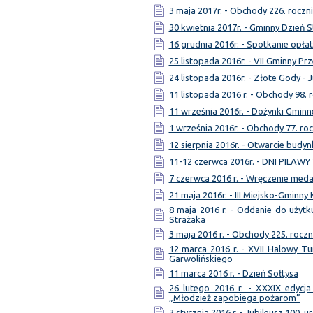
3 maja 2017r. - Obchody 226. roczni
30 kwietnia 2017r. - Gminny Dzień S
16 grudnia 2016r. - Spotkanie opł
25 listopada 2016r. - VII Gminny Pr
24 listopada 2016r. - Złote Gody - 
11 listopada 2016 r. - Obchody 98. 
11 września 2016r. - Dożynki Gminn
1 września 2016r. - Obchody 77. ro
12 sierpnia 2016r. - Otwarcie bud
11-12 czerwca 2016r. - DNI PILAWY
7 czerwca 2016 r. - Wręczenie meda
21 maja 2016r. - III Miejsko-Gminny
8 maja 2016 r. - Oddanie do użytk
Strażaka
3 maja 2016 r. - Obchody 225. roczn
12 marca 2016 r. - XVII Halowy Tu
Garwolińskiego
11 marca 2016 r. - Dzień Sołtysa
26 lutego 2016 r. - XXXIX edycja
„Młodzież zapobiega pożarom”
3 stycznia 2016 r. - Jubileusz 100. u