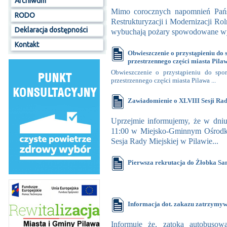
Archiwum
Mimo corocznych napomnień Państ
RODO
Restrukturyzacji i Modernizacji Ro
Deklaracja dostępności
wybuchają pożary spowodowane wyp
Kontakt
Obwieszczenie o przystąpieniu do
przestrzennego części miasta Pila
Obwieszczenie o przystąpieniu do spo
przestrzennego części miasta Pilawa ...
Zawiadomienie o XLVIII Sesji Rad
Uprzejmie informujemy, że w dniu
11:00 w Miejsko-Gminnym Ośrodku
Sesja Rady Miejskiej w Pilawie...
Pierwsza rekrutacja do Żłobka S
Informacja dot. zakazu zatrzymywa
Informuję że, zatoka autobusow