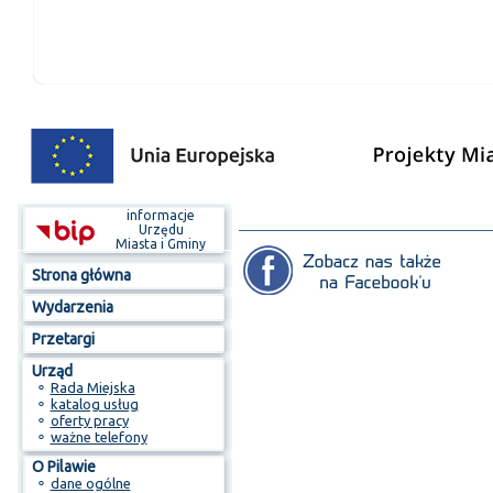
informacje
Urzędu
Miasta i Gminy
Strona główna
Wydarzenia
Przetargi
Urząd
⚬
Rada Miejska
⚬
katalog usług
⚬
oferty pracy
⚬
ważne telefony
O Pilawie
⚬
dane ogólne