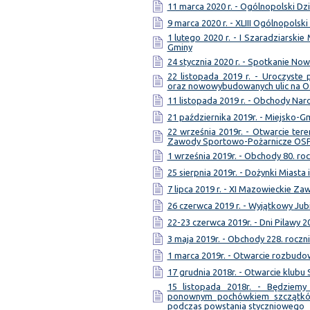
11 marca 2020 r. - Ogólnopolski Dzi
9 marca 2020 r. - XLIII Ogólnopolsk
1 lutego 2020 r. - I Szaradziarski
Gminy
24 stycznia 2020 r. - Spotkanie No
22 listopada 2019 r. - Uroczyst
oraz nowowybudowanych ulic na 
11 listopada 2019 r. - Obchody Na
21 października 2019r. - Miejsko-
22 września 2019r. - Otwarcie te
Zawody Sportowo-Pożarnicze OS
1 września 2019r. - Obchody 80. ro
25 sierpnia 2019r. - Dożynki Miasta
7 lipca 2019 r. - XI Mazowieckie Z
26 czerwca 2019 r. - Wyjątkowy Jub
22-23 czerwca 2019r. - Dni Pilawy 2
3 maja 2019r. - Obchody 228. roczni
1 marca 2019r. - Otwarcie rozbud
17 grudnia 2018r. - Otwarcie klubu
15 listopada 2018r. - Będziem
ponownym pochówkiem szczątków
podczas powstania styczniowego