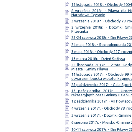
11 listopada 2018r. - Obchody 100-
8 września 2018r. - Pilawa dla Ni
Narodowe Czytanie
3 września 2018 r. - Obchody 79. ro
2 września 2018r. - Dożynki Gmi
Przecinka
23-24 czerwca 2018r. - Dni Pilawy 2
24 maja 2018r. - Socjoolimpiada 20
3 maja 2018r. - Obchody 227. roczni
13 marca 2018r. - Dzień Sołtysa
25 listopada 2017r. - Złote Gody
Miasta i Gminy Pilawa
11 listopada 2017 r. - Obchody 99.
otwarciem boiska wielofunkcyjneg
25 października 2017r. - Gala Spor
13 października 2017r. - Uroc
rekreacyjnych oraz Gminny Dzień E
1 października 2017r. - VII Powia
4 września 2017r. - Obchody 78. ro
3 września 2017r. - Dożynki Gminne
6 sierpnia 2017r. - Miejsko-Gmin
10-11 czerwca 2017r. - Dni Pilawy 2