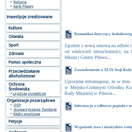
⚬
historia
⚬
herb Pilawy
Inwestycje zrealizowane
Kultura
Komunikat dotyczący dodatkowego
Oświata
Sport
Zgodnie z nową umową na odbiór 
od właścicieli nieruchomości, na
Zdrowie
Miasta i Gminy Pilawa...
Pomoc społeczna
Zawiadomienie o XLIX Sesji Rady 
Przeciwdziałanie
alkoholizmowi
Uprzejmie informujemy, że w dniu 1
Ochrona
w Miejsko-Gminnym Ośrodku Kult
Środowiska
Rady Miejskiej w Pilawie...
⚬
czystsze powietrze
Organizacje pozarządowe
⚬
OSP
Informacja o odbiorze popiołu z t
⚬
stowarzyszenia, fundacje
⚬
kluby sportowe
Petycje
Wypalanie traw i nieużytków rolny