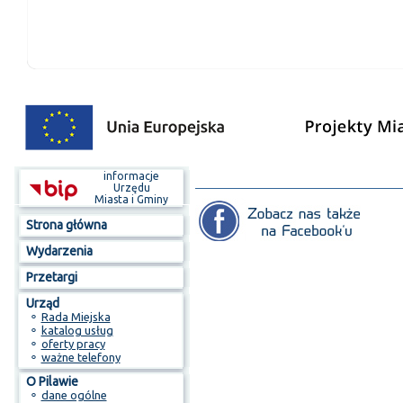
informacje
Urzędu
Miasta i Gminy
Strona główna
Wydarzenia
Przetargi
Urząd
⚬
Rada Miejska
⚬
katalog usług
⚬
oferty pracy
⚬
ważne telefony
O Pilawie
⚬
dane ogólne