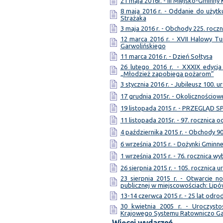
21 maja 2016r. - III Miejsko-Gminny
8 maja 2016 r. - Oddanie do użytk
Strażaka
3 maja 2016 r. - Obchody 225. roczn
12 marca 2016 r. - XVII Halowy Tu
Garwolińskiego
11 marca 2016 r. - Dzień Sołtysa
26 lutego 2016 r. - XXXIX edycja
„Młodzież zapobiega pożarom”
3 stycznia 2016 r. - Jubileusz 100. u
17 grudnia 2015r. - Okolicznościo
19 listopada 2015 r. - PRZEGLĄD
11 listopada 2015r. - 97. rocznica 
4 października 2015 r. - Obchody 9
6 września 2015 r. - Dożynki Gminn
1 września 2015 r. - 76. rocznica w
26 sierpnia 2015 r. - 105. rocznica 
23 sierpnia 2015 r. - Otwarcie 
publicznej w miejscowościach: Lipó
13-14 czerwca 2015 r. - 25 lat odr
30 kwietnia 2005 r. - Uroczyst
Krajowego Systemu Ratowniczo G