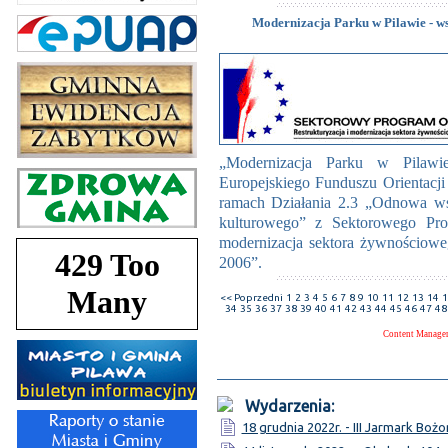
Modernizacja Parku w Pilawie - w
„Modernizacja Parku w Pilawi
Europejskiego Funduszu Orientacji
ramach Działania 2.3 „Odnowa ws
kulturowego” z Sektorowego Pro
modernizacja sektora żywnościowe
2006”.
<< Poprzedni
1
2
3
4
5
6
7
8
9
10
11
12
13
14
1
34
35
36
37
38
39
40
41
42
43
44
45
46
47
48
Content Manage
Wydarzenia:
18 grudnia 2022r. - III Jarmark Bo