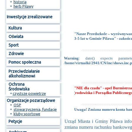
⚬
historia
⚬
herb Pilawy
Inwestycje zrealizowane
Kultura
"Nasze Przedszkole – wyrównywani
Oświata
3-5 lat w Gminie Pilawa" - zakońc
Sport
Zdrowie
Warning
: date() expects param
Pomoc społeczna
/home/virtualki/2941/CN/inc/shows.inc.
Przeciwdziałanie
alkoholizmowi
Ochrona
"NIE dla czadu" - apel Burmistrz
Środowiska
¦rodowiska i Porządku Publicznego
⚬
czystsze powietrze
Organizacje pozarządowe
⚬
OSP
⚬
stowarzyszenia, fundacje
Uwaga! Zmiana numeru konta ba
⚬
kluby sportowe
Urząd Miasta i Gminy Pilawa infor
Petycje
zmiana numeru rachunku bankoweg