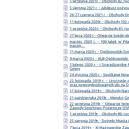
1 września 2021r. - Obchody 82. ro
5 sierpnia 2021 r. - Jubileusz pożyc
26-27 czerwca 2021 r. - Obchody Dn
11 listopada 2020r. - Obchody 102.
1 września 2020 r. - Obchody 81. ro
27 lipca 2020 r. - Otwarcie ścieżki 
marzec 2020 r. - 100 latek w Pil
inaczej…
11 marca 2020 r. - Ogólnopolski Dzi
9 marca 2020 r. - XLIII Ogólnopolsk
1 lutego 2020 r. - I Szaradziarski
Gminy
24 stycznia 2020 r. - Spotkanie No
22 listopada 2019 r. - Uroczyst
oraz nowowybudowanych ulic na 
11 listopada 2019 r. - Obchody Na
21 października 2019r. - Miejsko-
22 września 2019r. - Otwarcie te
Zawody Sportowo-Pożarnicze OS
1 września 2019r. - Obchody 80. ro
25 sierpnia 2019r. - Dożynki Miasta
7 lipca 2019 r. - XI Mazowieckie Z