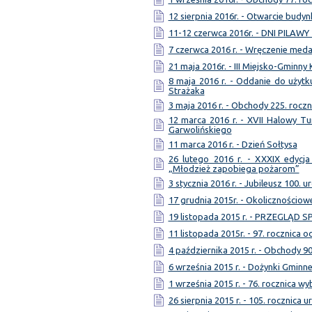
12 sierpnia 2016r. - Otwarcie bud
11-12 czerwca 2016r. - DNI PILAWY
7 czerwca 2016 r. - Wręczenie meda
21 maja 2016r. - III Miejsko-Gminny
8 maja 2016 r. - Oddanie do użytk
Strażaka
3 maja 2016 r. - Obchody 225. roczn
12 marca 2016 r. - XVII Halowy Tu
Garwolińskiego
11 marca 2016 r. - Dzień Sołtysa
26 lutego 2016 r. - XXXIX edycja
„Młodzież zapobiega pożarom”
3 stycznia 2016 r. - Jubileusz 100. u
17 grudnia 2015r. - Okolicznościo
19 listopada 2015 r. - PRZEGLĄD
11 listopada 2015r. - 97. rocznica 
4 października 2015 r. - Obchody 9
6 września 2015 r. - Dożynki Gminn
1 września 2015 r. - 76. rocznica w
26 sierpnia 2015 r. - 105. rocznica 