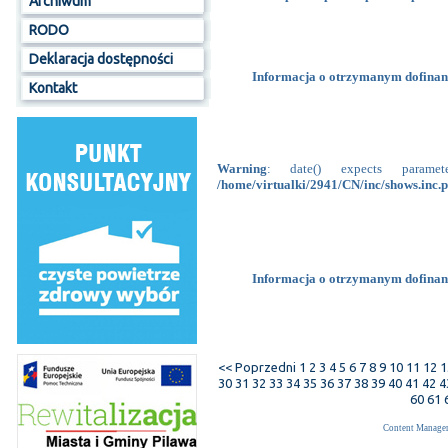
Archiwum
RODO
Deklaracja dostępności
Informacja o otrzymanym dofina
Kontakt
Warning
: date() expects param
/home/virtualki/2941/CN/inc/shows.inc.
Informacja o otrzymanym dofina
<< Poprzedni
1
2
3
4
5
6
7
8
9
10
11
12
1
30
31
32
33
34
35
36
37
38
39
40
41
42
4
60
61
Content Manage