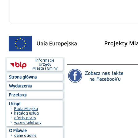
informacje
Urzędu
Miasta i Gminy
Strona główna
Wydarzenia
Przetargi
Urząd
⚬
Rada Miejska
⚬
katalog usług
⚬
oferty pracy
⚬
ważne telefony
O Pilawie
⚬
dane ogólne