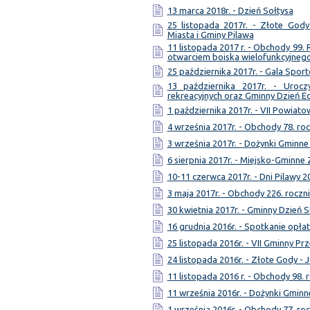
13 marca 2018r. - Dzień Sołtysa
25 listopada 2017r. - Złote Gody
Miasta i Gminy Pilawa
11 listopada 2017 r. - Obchody 99.
otwarciem boiska wielofunkcyjneg
25 października 2017r. - Gala Spor
13 października 2017r. - Uroc
rekreacyjnych oraz Gminny Dzień E
1 października 2017r. - VII Powia
4 września 2017r. - Obchody 78. ro
3 września 2017r. - Dożynki Gminne
6 sierpnia 2017r. - Miejsko-Gmin
10-11 czerwca 2017r. - Dni Pilawy 2
3 maja 2017r. - Obchody 226. roczni
30 kwietnia 2017r. - Gminny Dzień S
16 grudnia 2016r. - Spotkanie opł
25 listopada 2016r. - VII Gminny Pr
24 listopada 2016r. - Złote Gody - 
11 listopada 2016 r. - Obchody 98. 
11 września 2016r. - Dożynki Gminn
1 września 2016r. - Obchody 77. ro