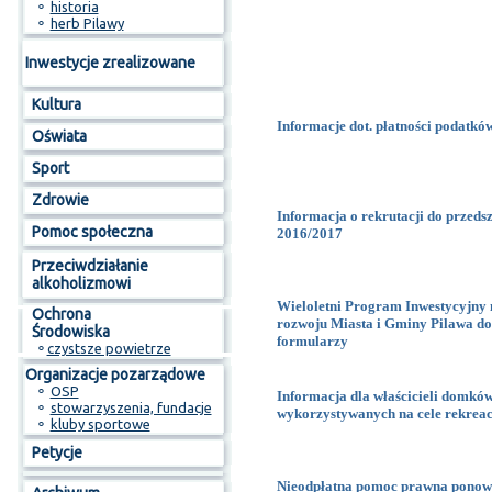
⚬
historia
⚬
herb Pilawy
Inwestycje zrealizowane
Kultura
Informacje dot. płatności podatkó
Oświata
Sport
Zdrowie
Informacja o rekrutacji do przedsz
Pomoc społeczna
2016/2017
Przeciwdziałanie
alkoholizmowi
Wieloletni Program Inwestycyjny 
Ochrona
rozwoju Miasta i Gminy Pilawa do 
Środowiska
formularzy
⚬
czystsze powietrze
Organizacje pozarządowe
⚬
OSP
Informacja dla właścicieli domków
⚬
stowarzyszenia, fundacje
wykorzystywanych na cele rekre
⚬
kluby sportowe
Petycje
Nieodpłatna pomoc prawna ponowni