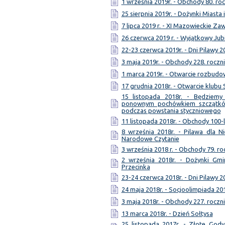
1 września 2019r. - Obchody 80. ro
25 sierpnia 2019r. - Dożynki Miasta
7 lipca 2019 r. - XI Mazowieckie Z
26 czerwca 2019 r. - Wyjątkowy Jub
22-23 czerwca 2019r. - Dni Pilawy 2
3 maja 2019r. - Obchody 228. roczni
1 marca 2019r. - Otwarcie rozbud
17 grudnia 2018r. - Otwarcie klubu
15 listopada 2018r. - Będziem
ponownym pochówkiem szczątków
podczas powstania styczniowego
11 listopada 2018r. - Obchody 100-
8 września 2018r. - Pilawa dla Ni
Narodowe Czytanie
3 września 2018 r. - Obchody 79. ro
2 września 2018r. - Dożynki Gmi
Przecinka
23-24 czerwca 2018r. - Dni Pilawy 2
24 maja 2018r. - Socjoolimpiada 20
3 maja 2018r. - Obchody 227. roczni
13 marca 2018r. - Dzień Sołtysa
25 listopada 2017r. - Złote Gody