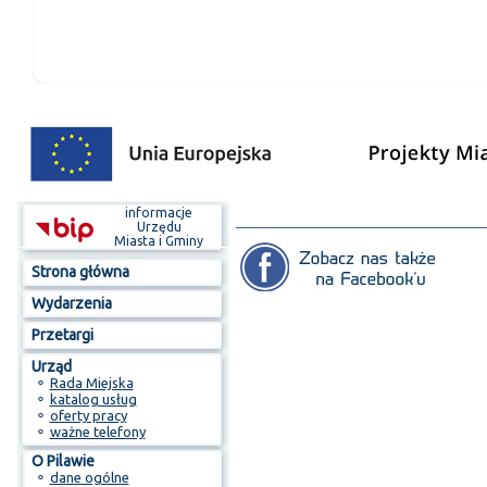
informacje
Urzędu
Miasta i Gminy
Strona główna
Wydarzenia
Przetargi
Urząd
⚬
Rada Miejska
⚬
katalog usług
⚬
oferty pracy
⚬
ważne telefony
O Pilawie
⚬
dane ogólne