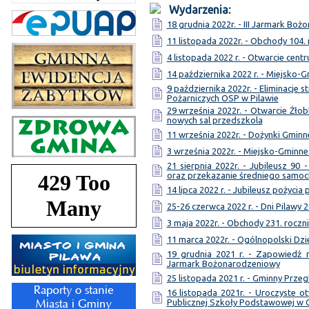
Wydarzenia:
18 grudnia 2022r. - III Jarmark Bo
11 listopada 2022r. - Obchody 104.
4 listopada 2022 r. - Otwarcie cen
14 października 2022 r. - Miejsko-
9 października 2022r. - Eliminacj
Pożarniczych OSP w Pilawie
29 września 2022r. - Otwarcie Żł
nowych sal przedszkola
11 września 2022r. - Dożynki Gminne
3 września 2022r. - Miejsko-Gmin
21 sierpnia 2022r. - Jubileusz 90 
oraz przekazanie średniego samo
14 lipca 2022 r. - Jubileusz pożycia
25-26 czerwca 2022 r. - Dni Pilawy 
3 maja 2022r. - Obchody 231. roczni
11 marca 2022r. - Ogólnopolski Dzi
19 grudnia 2021 r. - Zapowiedź 
Jarmark Bożonarodzeniowy
25 listopada 2021 r. - Gminny Przeg
16 listopada 2021r. - Uroczyste
Publicznej Szkoły Podstawowej w 