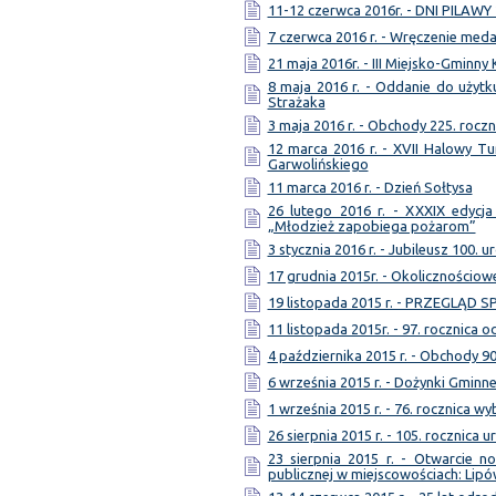
11-12 czerwca 2016r. - DNI PILAWY
7 czerwca 2016 r. - Wręczenie meda
21 maja 2016r. - III Miejsko-Gminny
8 maja 2016 r. - Oddanie do użytk
Strażaka
3 maja 2016 r. - Obchody 225. roczn
12 marca 2016 r. - XVII Halowy Tu
Garwolińskiego
11 marca 2016 r. - Dzień Sołtysa
26 lutego 2016 r. - XXXIX edycja
„Młodzież zapobiega pożarom”
3 stycznia 2016 r. - Jubileusz 100. u
17 grudnia 2015r. - Okolicznościo
19 listopada 2015 r. - PRZEGLĄD
11 listopada 2015r. - 97. rocznica 
4 października 2015 r. - Obchody 9
6 września 2015 r. - Dożynki Gminn
1 września 2015 r. - 76. rocznica w
26 sierpnia 2015 r. - 105. rocznica 
23 sierpnia 2015 r. - Otwarcie 
publicznej w miejscowościach: Lipó