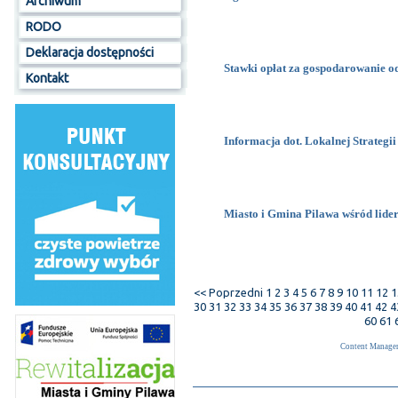
Archiwum
RODO
Deklaracja dostępności
Stawki opłat za gospodarowanie 
Kontakt
Informacja dot. Lokalnej Strategi
Miasto i Gmina Pilawa wśród lider
<< Poprzedni
1
2
3
4
5
6
7
8
9
10
11
12
1
30
31
32
33
34
35
36
37
38
39
40
41
42
4
60
61
Content Manage