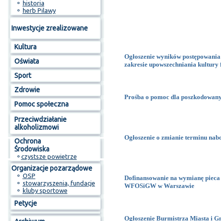
⚬
historia
⚬
herb Pilawy
Inwestycje zrealizowane
Kultura
Ogłoszenie wyników postępowania 
Oświata
zakresie upowszechniania kultury 
Sport
Zdrowie
Prośba o pomoc dla poszkodowany
Pomoc społeczna
Przeciwdziałanie
alkoholizmowi
Ogłoszenie o zmianie terminu nab
Ochrona
Środowiska
⚬
czystsze powietrze
Organizacje pozarządowe
⚬
OSP
Dofinansowanie na wymianę pieca
⚬
stowarzyszenia, fundacje
WFOSiGW w Warszawie
⚬
kluby sportowe
Petycje
Ogłoszenie Burmistrza Miasta i Gm