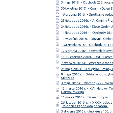
3 maja 2017r. - Obchody 226. roczni
30 kwietnia 2017r. - Gminny Dzień S
16 grudnia 2016r. - Spotkanie opł
25 listopada 2016r. - VII Gminny Pr
24 listopada 2016r. - Złote Gody - 
11 listopada 2016 r. - Obchody 98. 
11 września 2016r. - Dożynki Gminn
1 września 2016r. - Obchody 77. ro
12 sierpnia 2016r. - Otwarcie bud
11-12 czerwca 2016r. - DNI PILAWY
7 czerwca 2016 r. - Wręczenie meda
21 maja 2016r. - III Miejsko-Gminny
8 maja 2016 r. - Oddanie do użytk
Strażaka
3 maja 2016 r. - Obchody 225. roczn
12 marca 2016 r. - XVII Halowy Tu
Garwolińskiego
11 marca 2016 r. - Dzień Sołtysa
26 lutego 2016 r. - XXXIX edycja
„Młodzież zapobiega pożarom”
3 stycznia 2016 r. - Jubileusz 100. u