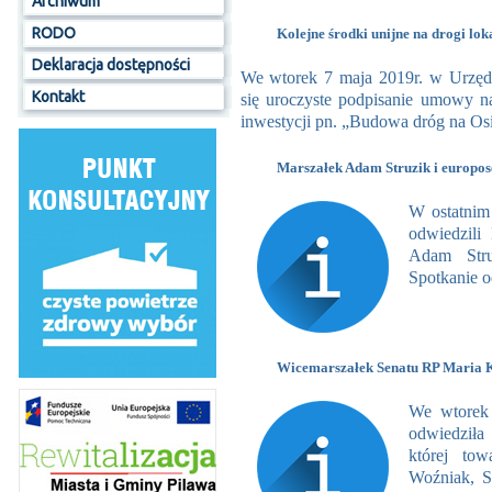
Archiwum
RODO
Kolejne środki unijne na drogi lok
Deklaracja dostępności
We wtorek 7 maja 2019r. w Urzę
Kontakt
się uroczyste podpisanie umowy na
inwestycji pn. „Budowa dróg na Os
Marszałek Adam Struzik i europose
W ostatnim
odwiedzili
Adam Stru
Spotkanie od
Wicemarszałek Senatu RP Maria K
We wtorek 
odwiedził
której to
Woźniak, S