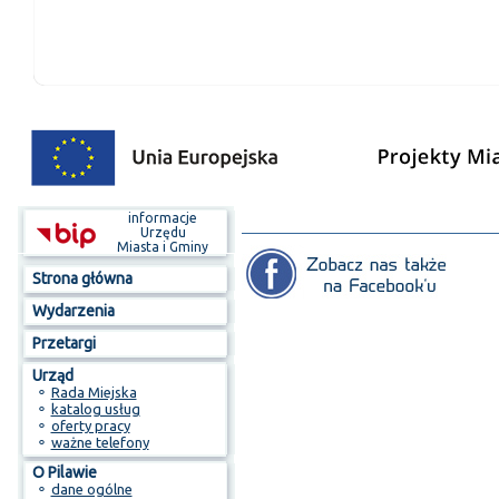
informacje
Urzędu
Miasta i Gminy
Strona główna
Wydarzenia
Przetargi
Urząd
⚬
Rada Miejska
⚬
katalog usług
⚬
oferty pracy
⚬
ważne telefony
O Pilawie
⚬
dane ogólne