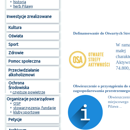
⚬
historia
⚬
herb Pilawy
Inwestycje zrealizowane
Kultura
Dofinansowanie do Otwartych Stre
Oświata
Sport
W rama
małej 
Zdrowie
charakt
Pomoc społeczna
Aktywn
74.800,
Przeciwdziałanie
alkoholizmowi
Ochrona
Obwieszczenie o przystąpieniu do
Środowiska
zagospodarowania przestrzennego
⚬
czystsze powietrze
Obwieszczen
Organizacje pozarządowe
miejscowego 
⚬
OSP
Pilawa ...
⚬
stowarzyszenia, fundacje
⚬
kluby sportowe
Petycje