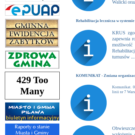
Walicki ora
Rehabilitacja lecznicza w systemi
KRUS zgod
zapewnia r
możliwość 
Rehabilitac
turnusów ...
KOMUNIKAT - Zmiana organizacji 
Komunikat. 0
linii nr 7 War
Obwieszczen
wyłożenia 