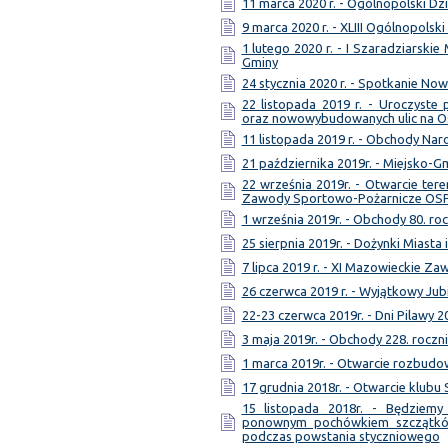
11 marca 2020 r. - Ogólnopolski Dzi
9 marca 2020 r. - XLIII Ogólnopolsk
1 lutego 2020 r. - I Szaradziarski
Gminy
24 stycznia 2020 r. - Spotkanie No
22 listopada 2019 r. - Uroczyst
oraz nowowybudowanych ulic na 
11 listopada 2019 r. - Obchody Na
21 października 2019r. - Miejsko-
22 września 2019r. - Otwarcie te
Zawody Sportowo-Pożarnicze OS
1 września 2019r. - Obchody 80. ro
25 sierpnia 2019r. - Dożynki Miasta
7 lipca 2019 r. - XI Mazowieckie Z
26 czerwca 2019 r. - Wyjątkowy Jub
22-23 czerwca 2019r. - Dni Pilawy 2
3 maja 2019r. - Obchody 228. roczni
1 marca 2019r. - Otwarcie rozbud
17 grudnia 2018r. - Otwarcie klubu
15 listopada 2018r. - Będziem
ponownym pochówkiem szczątków
podczas powstania styczniowego