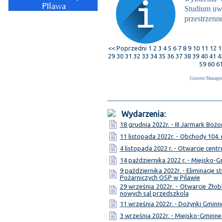
Studium uw
przestrzenn
<< Poprzedni
1
2
3
4
5
6
7
8
9
10
11
12
1
29
30
31
32
33
34
35
36
37
38
39
40
41
4
59
60
6
Content Manage
Wydarzenia:
18 grudnia 2022r. - III Jarmark Bo
11 listopada 2022r. - Obchody 104.
4 listopada 2022 r. - Otwarcie cen
14 października 2022 r. - Miejsko-
9 października 2022r. - Eliminacj
Pożarniczych OSP w Pilawie
29 września 2022r. - Otwarcie Żł
nowych sal przedszkola
11 września 2022r. - Dożynki Gminne
3 września 2022r. - Miejsko-Gmin