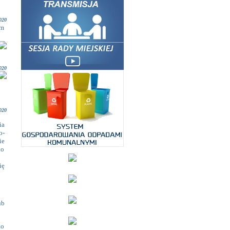
020
ym
020
020
ia
o-
ie
do
ię
ub
ko