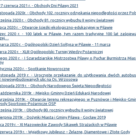
7 czerwca 2021 r. - Obchody Dni Pilawy 2021
istopada 2020r. - Obchody 102. rocznicy odzyskania niepodległości przez Pol
ześnia 2020 r. - Obchody 81. rocznicy wybuchu II wojny światowej
ipca 2020 r. - Otwarcie ścieżki ekologiczno-edukacyjnej w Pilawie
zec 2020 r. - 100 latek w Pilawie, tym razem tradycyjne 100 lat zaśpiew
czej…
arca 2020 r. - Ogólnopolski Dzień Sołtysa w Pilawie - 11 marca
rca 2020 r. - XLIII Ogólnopolski Turniej Wiedzy Pożarniczej
tego 2020 r. - I Szaradziarskie Mistrzostwa Pilawy o Puchar Burmistrza Miast
ny
tycznia 2020 r. - Spotkanie Noworoczne
listopada 2019 r. - Uroczyste przekazanie do użytkowania dwóch autobu
z nowowybudowanych ulic na Os. Wrzosowa
listopada 2019 r. - Obchody Narodowego Święta Niepodległości
aździernika 2019r. - Miejsko-Gminny Dzień Edukacji Narodowej
września 2019r. - Otwarcie terenu rekreacyjnego w Puznówce i Miejsko-Gmi
ody Sportowo-Pożarnicze OSP
ześnia 2019r. - Obchody 80. rocznicy wybuchu II wojny światowej
ierpnia 2019r. - Dożynki Miasta i Gminy Pilawa - Gocław 2019
pca 2019 r. - XI Mazowieckie Zawody Sikawek Strażackich w Pilawie
zerwca 2019 r. - Wyjątkowy Jubileusz – Żelazne, Diamentowe i Złote Gody