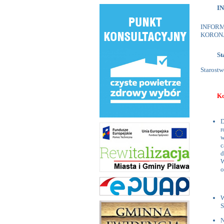
IN
INFORMA
KORONA
St
Starostw
Ko
D
r
w
c
d
W
o
W
S
N