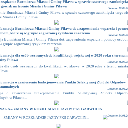
rządzenie Burmistrza Miasta i Gminy Pilawa w sprawie czasowego zamknięcia
rgowisk na terenie Miasta i Gminy Pilawa
Dodano: 17.03.2
nie Burmistrza Miasta i Gminy Pilawa w sprawie czasowego zamknięcia targowi
ie Miasta i Gminy Pilawa...
formacja Burmistrza Miasta i Gminy Pilawa dot. zapewnienia wsparcia i pomo
obom, które są w grupie zagrożonej ryzykiem zarażenia
Dodano: 17.03.2
ja Burmistrza Miasta i Gminy Pilawa dot. zapewnienia wsparcia i pomocy osobo
 w grupie zagrożonej ryzykiem zarażenia...
formacja dla osób wezwanych do kwalifikacji wojskowej w 2020 roku z terenu m
iny Pilawa
Dodano: 16.03.2
ja dla osób wezwanych do kwalifikacji wojskowej w 2020 roku z terenu miasta
lawa...
formacja o zawieszeniu funkcjonowania Punktu Selektywnej Zbiórki Odpadów
omunalnych
Dodano: 16.03.2
acja o zawieszeniu funkcjonowania Punktu Selektywnej Zbiórki Odpad
ych w Pilawie...
WAGA – ZMIANY W ROZKŁADZIE JAZDY PKS GARWOLIN
Dodano: 14.03.2
– ZMIANY W ROZKŁADZIE JAZDY PKS GARWOLIN...