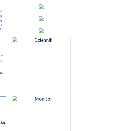
sa
ko
to
ez
P:
an
wa
33
>
skę