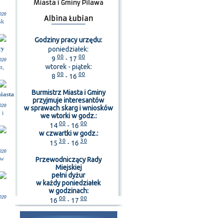
020
sk
Godziny pracy urzędu:
cy
poniedziałek:
00
00
9
- 17
020
wtorek - piątek:
m,
00
00
8
- 16
Burmistrz Miasta i Gminy
iasta i
przyjmuje interesantów
020
w sprawach skarg i wniosków
 i
we wtorki w godz.:
00
00
14
- 16
w czwartki w godz.:
30
30
15
- 16
020
ów
Przewodniczący Rady
Miejskiej
pełni dyżur
w każdy poniedziałek
w godzinach:
020
00
00
16
- 17