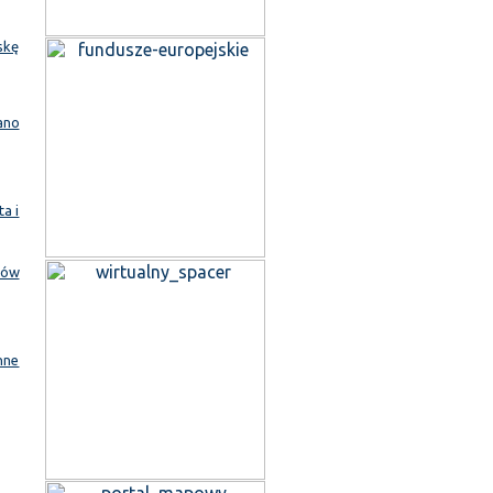
skę
ano
a i
sów
nne