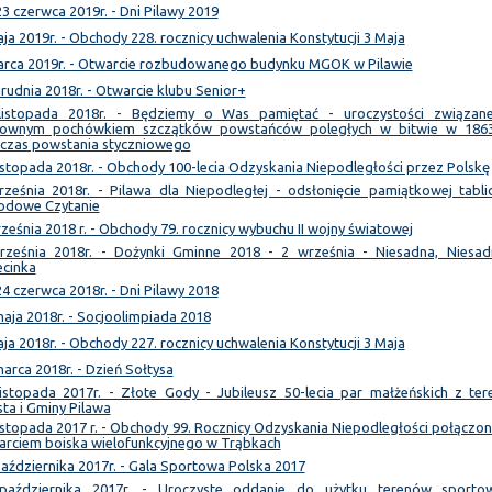
3 czerwca 2019r. - Dni Pilawy 2019
ja 2019r. - Obchody 228. rocznicy uchwalenia Konstytucji 3 Maja
arca 2019r. - Otwarcie rozbudowanego budynku MGOK w Pilawie
rudnia 2018r. - Otwarcie klubu Senior+
listopada 2018r. - Będziemy o Was pamiętać - uroczystości związan
ownym pochówkiem szczątków powstańców poległych w bitwie w 1863
czas powstania styczniowego
istopada 2018r. - Obchody 100-lecia Odzyskania Niepodległości przez Polskę
rześnia 2018r. - Pilawa dla Niepodległej - odsłonięcie pamiątkowej tablic
odowe Czytanie
ześnia 2018 r. - Obchody 79. rocznicy wybuchu II wojny światowej
rześnia 2018r. - Dożynki Gminne 2018 - 2 września - Niesadna, Niesad
ecinka
4 czerwca 2018r. - Dni Pilawy 2018
aja 2018r. - Socjoolimpiada 2018
ja 2018r. - Obchody 227. rocznicy uchwalenia Konstytucji 3 Maja
arca 2018r. - Dzień Sołtysa
listopada 2017r. - Złote Gody - Jubileusz 50-lecia par małżeńskich z ter
ta i Gminy Pilawa
istopada 2017 r. - Obchody 99. Rocznicy Odzyskania Niepodległości połączon
arciem boiska wielofunkcyjnego w Trąbkach
aździernika 2017r. - Gala Sportowa Polska 2017
października 2017r. - Uroczyste oddanie do użytku terenów sporto