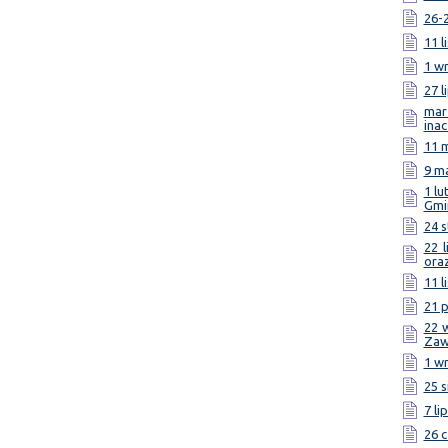
26-2
11 l
1 wr
27 l
mar
ina
11 m
9 ma
1 lu
Gmi
24 s
22 
ora
11 
21 p
22 
Zaw
1 wr
25 s
7 li
26 c