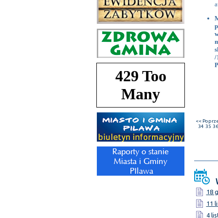
a
M
p
w
m
s
/
P
<< Poprz
34
35
3
W
18 g
11 l
4 li