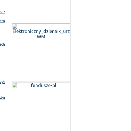
o -
iem
ach
a
yli
nku