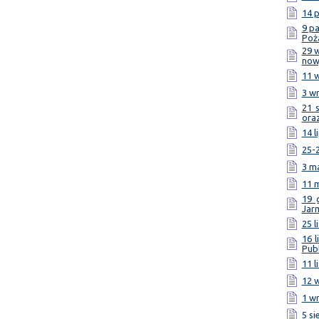
14 p
9 p
Poż
29 
now
11 w
3 w
21 s
ora
14 l
25-2
3 ma
11 m
19 
Jar
25 l
16 
Pub
11 l
12 w
1 wr
5 si