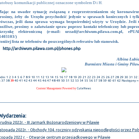
utobusy komunikacji publicznej oznaczone symbolem D i H.
ając na uwadze sytuację związaną z rozprzestrzenianiem się koronawiru
rosimy, żeby do Urzędu przychodzić jedynie w sprawach koniecznych i tyl
ówczas, jeśli dana sprawa wymaga bezpośredniej wizyty w Urzędzie. Jeśli 
ożliwe, prosimy o załatwianie spraw poprzez kontakt telefoniczny lub poprz
krzynkę elektroniczną (e-mail: urzad@archiwum.pilawa.com.pl, ePUA
1403103/)
oniżej lista nr telefonów do poszczególnych referatów lub stanowisk.
http://archiwum.pilawa.com.pl/phones.php
Albina Łubi
Burmistrz Miasta i Gminy Pila
edni
1
2
3
4
5
6
7
8
9
10
11
12
13
14
15
16
17
18
19
20
21
22
23
24
25
26
27
28
29
30
31
32
6
37
38
39
40
41
42
43
44
45
46
47
48
49
50
51
52
53
54
55
56
57
58
59
60
61
62
Następny >
Content Management Powered by
CuteNews
ydarzenia:
rudnia 2022r. - III Jarmark Bożonarodzeniowy w Pilawie
istopada 2022r. - Obchody 104. rocznicy odzyskania niepodległości przez Pol
stopada 2022 r. - Otwarcie centrum przesiadkowego w Pilawie