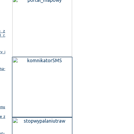
e z
 r.
y i
na-
enu
e z
wo-