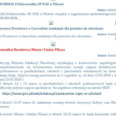
FORMACJA Kierownika SP ZOZ w Pilawie
Dodano: 14.03.2
CJA Kierownika SP ZOZ w Pilawie związku z zagrożeniem epidemiologiczn
WIRUSEM...
arostwo Powiatowe w Garwolinie zamknięte dla petentów do odwołania
Dodano: 15.03.2
o Powiatowe w Garwolinie zamknięte dla petentów do odwołania...
munikat Burmistrza Miasta i Gminy Pilawa
Dodano: 11.03.2
ecyzją Ministra Edukacji Narodowej wynikającą z konieczności zapobiegan
ozprzestrzenianiu się koronawirusa zawieszone zostały zajęcia dydaktyczn
ychowawcze w przedszkolach, szkołach i placówkach oświatowych na teren
ałego kraju. Zajęcia zostają zawieszone na 2 tygodnie, tj. od dnia 12.03.2020 r. 
nia 25.03.2020 r.
 dniach 12 i 13 marca w przedszkolach i szkołach podstawowych będą s
dbywały jedynie zajęcia opiekuńcze. Szczegółowe informacje na stronie MEN
https://www.gov.pl/web/edukacja/zawieszenie-zajec-w-szkolach
 dniach 12-25 marca br. zamknięte zostaną również instytucje kultury oraz Kl
eniora.
a terenie Miasta i Gminy Pilawa w dniach 16-25 marca br. będą kursowały tyl