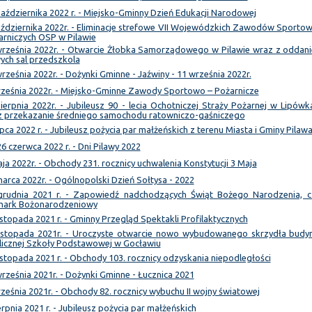
aździernika 2022 r. - Miejsko-Gminny Dzień Edukacji Narodowej
aździernika 2022r. - Eliminacje strefowe VII Wojewódzkich Zawodów Sportow
arniczych OSP w Pilawie
września 2022r. - Otwarcie Żłobka Samorządowego w Pilawie wraz z oddan
ych sal przedszkola
rześnia 2022r. - Dożynki Gminne - Jaźwiny - 11 września 2022r.
rześnia 2022r. - Miejsko-Gminne Zawody Sportowo – Pożarnicze
ierpnia 2022r. - Jubileusz 90 - lecia Ochotniczej Straży Pożarnej w Lipówk
z przekazanie średniego samochodu ratowniczo-gaśniczego
ipca 2022 r. - Jubileusz pożycia par małżeńskich z terenu Miasta i Gminy Pilaw
6 czerwca 2022 r. - Dni Pilawy 2022
ja 2022r. - Obchody 231. rocznicy uchwalenia Konstytucji 3 Maja
arca 2022r. - Ogólnopolski Dzień Sołtysa - 2022
grudnia 2021 r. - Zapowiedź nadchodzących Świąt Bożego Narodzenia, cz
mark Bożonarodzeniowy
istopada 2021 r. - Gminny Przegląd Spektakli Profilaktycznych
listopada 2021r. - Uroczyste otwarcie nowo wybudowanego skrzydła budy
licznej Szkoły Podstawowej w Gocławiu
istopada 2021 r. - Obchody 103. rocznicy odzyskania niepodległości
rześnia 2021r. - Dożynki Gminne - Łucznica 2021
ześnia 2021r. - Obchody 82. rocznicy wybuchu II wojny światowej
erpnia 2021 r. - Jubileusz pożycia par małżeńskich