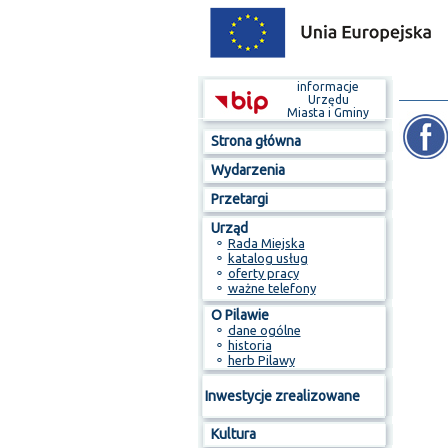
informacje
Urzędu
Miasta i Gminy
Strona główna
Wydarzenia
Przetargi
Urząd
⚬
Rada Miejska
⚬
katalog usług
⚬
oferty pracy
⚬
ważne telefony
O Pilawie
⚬
dane ogólne
⚬
historia
⚬
herb Pilawy
Inwestycje zrealizowane
Kultura