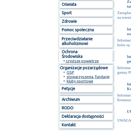
Za
Oświata
ta
Sport
Zarządze
na teren
Zdrowie
In
Pomoc społeczna
os
Przeciwdziałanie
Informac
alkoholizmowi
które są
Ochrona
Środowiska
In
⚬
czystsze powietrze
gm
Organizacje pozarządowe
Informac
⚬
OSP
gminy Pi
⚬
stowarzyszenia, fundacje
⚬
kluby sportowe
In
Petycje
K
Inform
Archiwum
Komunaln
RODO
U
Deklaracja dostępności
UWAGA 
Kontakt