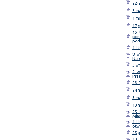
22-2
3 ma
1 m
17 g
15 
pon
pod
11 l
8 w
Nar
3 wr
2 w
Prz
23-2
24 m
3 ma
13 m
25 
Mias
11 l
otw
25 p
13 