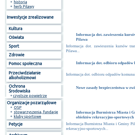
⚬
historia
⚬
herb Pilawy
Inwestycje zrealizowane
Kultura
Informacja dot. zawieszenia kursó
Oświata
Pilawa
Sport
Informacja dot. zawieszenia kursów tr
Pilawa...
Zdrowie
Informacja dot. odbioru odpadów 
Pomoc społeczna
Przeciwdziałanie
Informacja dot. odbioru odpadów komunaln
alkoholizmowi
Ochrona
Nowe zasady bezpieczeństwa w zw
Środowiska
⚬
czystsze powietrze
Organizacje pozarządowe
⚬
OSP
⚬
stowarzyszenia, fundacje
Informacja Burmistrza Miasta i G
⚬
kluby sportowe
obiektów rekreacyjno-sportowych
Informacja Burmistrza Miasta i Gminy Pi
Petycje
rekreacyjno-sportowych...