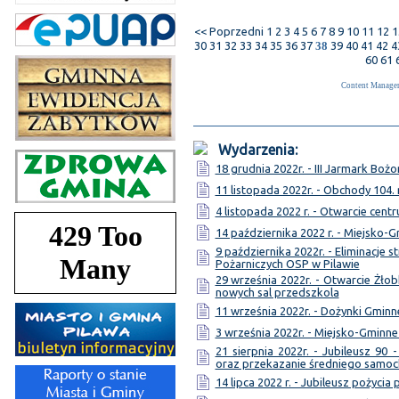
<< Poprzedni
1
2
3
4
5
6
7
8
9
10
11
12
1
30
31
32
33
34
35
36
37
38
39
40
41
42
4
60
61
Content Manage
Wydarzenia:
18 grudnia 2022r. - III Jarmark Bo
11 listopada 2022r. - Obchody 104.
4 listopada 2022 r. - Otwarcie cen
14 października 2022 r. - Miejsko-
9 października 2022r. - Eliminacj
Pożarniczych OSP w Pilawie
29 września 2022r. - Otwarcie Żł
nowych sal przedszkola
11 września 2022r. - Dożynki Gminne
3 września 2022r. - Miejsko-Gmin
21 sierpnia 2022r. - Jubileusz 90 
oraz przekazanie średniego samo
14 lipca 2022 r. - Jubileusz pożycia