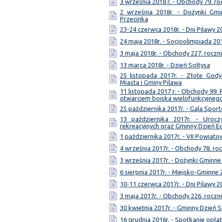
3 września 2018 r. - Obchody 79. ro
2 września 2018r. - Dożynki Gmi
Przecinka
23-24 czerwca 2018r. - Dni Pilawy 2
24 maja 2018r. - Socjoolimpiada 20
3 maja 2018r. - Obchody 227. roczni
13 marca 2018r. - Dzień Sołtysa
25 listopada 2017r. - Złote Gody
Miasta i Gminy Pilawa
11 listopada 2017 r. - Obchody 99.
otwarciem boiska wielofunkcyjneg
25 października 2017r. - Gala Spor
13 października 2017r. - Uroc
rekreacyjnych oraz Gminny Dzień E
1 października 2017r. - VII Powia
4 września 2017r. - Obchody 78. ro
3 września 2017r. - Dożynki Gminne
6 sierpnia 2017r. - Miejsko-Gmin
10-11 czerwca 2017r. - Dni Pilawy 2
3 maja 2017r. - Obchody 226. roczni
30 kwietnia 2017r. - Gminny Dzień S
16 grudnia 2016r. - Spotkanie opł