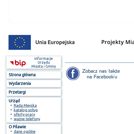
informacje
Urzędu
Miasta i Gminy
Strona główna
Wydarzenia
Przetargi
Urząd
⚬
Rada Miejska
⚬
katalog usług
⚬
oferty pracy
⚬
ważne telefony
O Pilawie
⚬
dane ogólne