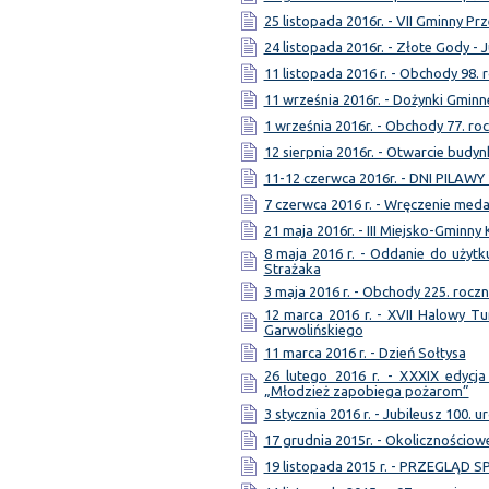
25 listopada 2016r. - VII Gminny Pr
24 listopada 2016r. - Złote Gody - 
11 listopada 2016 r. - Obchody 98. 
11 września 2016r. - Dożynki Gminn
1 września 2016r. - Obchody 77. ro
12 sierpnia 2016r. - Otwarcie bud
11-12 czerwca 2016r. - DNI PILAWY
7 czerwca 2016 r. - Wręczenie meda
21 maja 2016r. - III Miejsko-Gminny
8 maja 2016 r. - Oddanie do użytk
Strażaka
3 maja 2016 r. - Obchody 225. roczn
12 marca 2016 r. - XVII Halowy Tu
Garwolińskiego
11 marca 2016 r. - Dzień Sołtysa
26 lutego 2016 r. - XXXIX edycja
„Młodzież zapobiega pożarom”
3 stycznia 2016 r. - Jubileusz 100. u
17 grudnia 2015r. - Okolicznościo
19 listopada 2015 r. - PRZEGLĄD