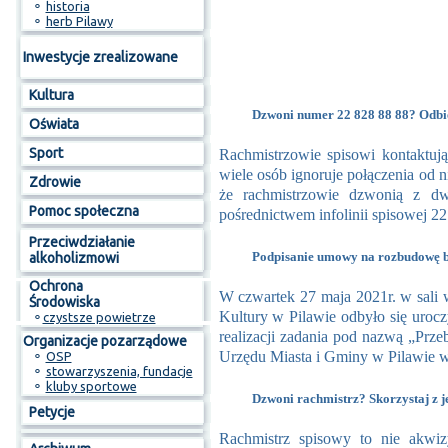
⚬
historia
⚬
herb Pilawy
Inwestycje zrealizowane
Kultura
Dzwoni numer 22 828 88 88? Odbie
Oświata
Sport
Rachmistrzowie spisowi kontaktują 
wiele osób ignoruje połączenia od n
Zdrowie
że rachmistrzowie dzwonią z 
Pomoc społeczna
pośrednictwem infolinii spisowej 22
Przeciwdziałanie
Podpisanie umowy na rozbudowę b
alkoholizmowi
Ochrona
W czwartek 27 maja 2021r. w sal
Środowiska
Kultury w Pilawie odbyło się uroc
⚬
czystsze powietrze
realizacji zadania pod nazwą „Pr
Organizacje pozarządowe
Urzędu Miasta i Gminy w Pilawie w
⚬
OSP
⚬
stowarzyszenia, fundacje
⚬
kluby sportowe
Dzwoni rachmistrz? Skorzystaj z 
Petycje
Rachmistrz spisowy to nie akwiz