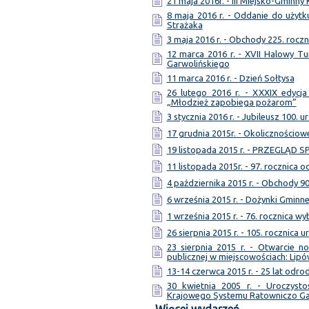
21 maja 2016r. - III Miejsko-Gminny
8 maja 2016 r. - Oddanie do użytk
Strażaka
3 maja 2016 r. - Obchody 225. roczn
12 marca 2016 r. - XVII Halowy Tu
Garwolińskiego
11 marca 2016 r. - Dzień Sołtysa
26 lutego 2016 r. - XXXIX edycja
„Młodzież zapobiega pożarom”
3 stycznia 2016 r. - Jubileusz 100. u
17 grudnia 2015r. - Okolicznościo
19 listopada 2015 r. - PRZEGLĄD
11 listopada 2015r. - 97. rocznica 
4 października 2015 r. - Obchody 9
6 września 2015 r. - Dożynki Gminn
1 września 2015 r. - 76. rocznica w
26 sierpnia 2015 r. - 105. rocznica 
23 sierpnia 2015 r. - Otwarcie 
publicznej w miejscowościach: Lipó
13-14 czerwca 2015 r. - 25 lat odr
30 kwietnia 2005 r. - Uroczyst
Krajowego Systemu Ratowniczo G