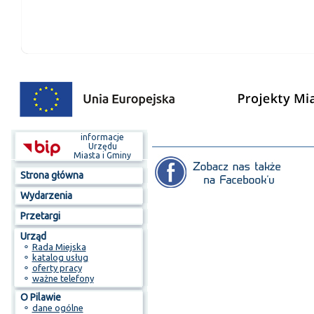
informacje
Urzędu
Miasta i Gminy
Strona główna
Wydarzenia
Przetargi
Urząd
⚬
Rada Miejska
⚬
katalog usług
⚬
oferty pracy
⚬
ważne telefony
O Pilawie
⚬
dane ogólne