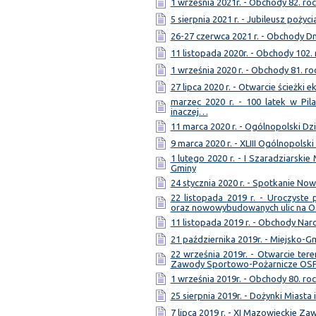
1 września 2021r. - Obchody 82. ro
5 sierpnia 2021 r. - Jubileusz pożyc
26-27 czerwca 2021 r. - Obchody Dn
11 listopada 2020r. - Obchody 102.
1 września 2020 r. - Obchody 81. ro
27 lipca 2020 r. - Otwarcie ścieżki 
marzec 2020 r. - 100 latek w Pil
inaczej…
11 marca 2020 r. - Ogólnopolski Dzi
9 marca 2020 r. - XLIII Ogólnopolsk
1 lutego 2020 r. - I Szaradziarski
Gminy
24 stycznia 2020 r. - Spotkanie No
22 listopada 2019 r. - Uroczyst
oraz nowowybudowanych ulic na 
11 listopada 2019 r. - Obchody Na
21 października 2019r. - Miejsko-
22 września 2019r. - Otwarcie te
Zawody Sportowo-Pożarnicze OS
1 września 2019r. - Obchody 80. ro
25 sierpnia 2019r. - Dożynki Miasta
7 lipca 2019 r. - XI Mazowieckie Z