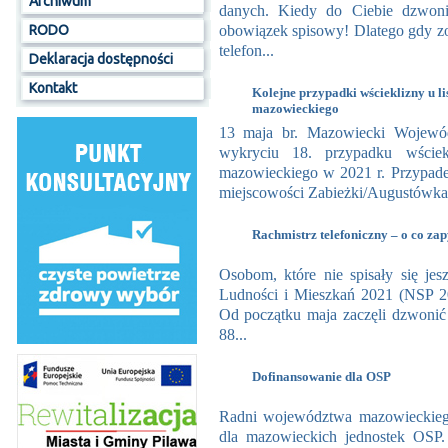
Archiwum
danych. Kiedy do Ciebie dzwoni
obowiązek spisowy! Dlatego gdy zo
RODO
telefon...
Deklaracja dostępności
Kontakt
Kolejne przypadki wścieklizny u l
mazowieckiego
13 maja br. Mazowiecki Wojewód
wykryciu 18. przypadku wściek
mazowieckiego w 2021 r. Przypade
miejscowości Zabieżki/Augustówka, 
Rachmistrz telefoniczny – o co z
Osobom, które nie spisały się 
Ludności i Mieszkań 2021 (NSP 20
Od początku maja zaczęli dzwonić
88...
Dofinansowanie dla OSP
Radni województwa mazowieckiego
dla mazowieckich jednostek OSP.