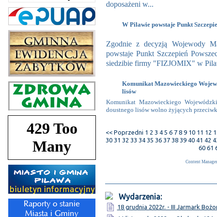
doposażeni w...
W Pilawie powstaje Punkt Szczepi
Zgodnie z decyzją Wojewody Ma
powstaje Punkt Szczepień Powszec
siedzibie firmy "FIZJOMIX" w Pilaw
Komunikat Mazowieckiego Wojewód
lisów
Komunikat Mazowieckiego Wojewódzkieg
doustnego lisów wolno żyjących przeciwko
<< Poprzedni
1
2
3
4
5
6
7
8
9
10
11
12
1
30
31
32
33
34
35
36
37
38
39
40
41
42
4
60
61
Content Manage
Wydarzenia:
18 grudnia 2022r. - III Jarmark Bo