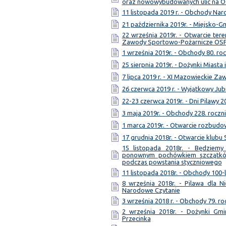
oraz nowowybudowanych ulic na 
11 listopada 2019 r. - Obchody Na
21 października 2019r. - Miejsko-
22 września 2019r. - Otwarcie te
Zawody Sportowo-Pożarnicze OS
1 września 2019r. - Obchody 80. ro
25 sierpnia 2019r. - Dożynki Miasta
7 lipca 2019 r. - XI Mazowieckie Z
26 czerwca 2019 r. - Wyjątkowy Jub
22-23 czerwca 2019r. - Dni Pilawy 2
3 maja 2019r. - Obchody 228. roczni
1 marca 2019r. - Otwarcie rozbud
17 grudnia 2018r. - Otwarcie klubu
15 listopada 2018r. - Będziem
ponownym pochówkiem szczątków
podczas powstania styczniowego
11 listopada 2018r. - Obchody 100-
8 września 2018r. - Pilawa dla Ni
Narodowe Czytanie
3 września 2018 r. - Obchody 79. ro
2 września 2018r. - Dożynki Gmi
Przecinka