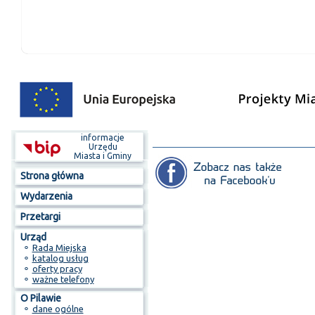
informacje
Urzędu
Miasta i Gminy
Strona główna
Wydarzenia
Przetargi
Urząd
⚬
Rada Miejska
⚬
katalog usług
⚬
oferty pracy
⚬
ważne telefony
O Pilawie
⚬
dane ogólne