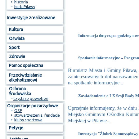
⚬
historia
⚬
herb Pilawy
Inwestycje zrealizowane
Kultura
Informacja dotycząca godziny otwa
Oświata
Sport
Zdrowie
Spotkanie informacyjne – Progr
Pomoc społeczna
Burmistrz Miasta i Gminy Pilawa
Przeciwdziałanie
zainteresowanych dofinansowanie
alkoholizmowi
na spotkanie informacyjne...
Ochrona
Środowiska
Zawiadomienie o LX Sesji Rady Mi
⚬
czystsze powietrze
Organizacje pozarządowe
Uprzejmie informujemy, że w dniu 2
⚬
OSP
Miejsko-Gminnym Ośrodku Kultur
⚬
stowarzyszenia, fundacje
⚬
kluby sportowe
Miejskiej w Pilawie...
Petycje
Inwestycja "Żłobek Samorządowy 