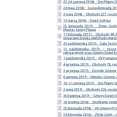
23-24 czerwca 2018r. - Dni Pilawy 2
24 maja 2018r. - Socjoolimpiada 20
3 maja 2018r. - Obchody 227. roczni
13 marca 2018r. - Dzień Sołtysa
25 listopada 2017r. - Złote Gody
Miasta i Gminy Pilawa
11 listopada 2017 r. - Obchody 99.
otwarciem boiska wielofunkcyjneg
25 października 2017r. - Gala Spor
13 października 2017r. - Uroc
rekreacyjnych oraz Gminny Dzień E
1 października 2017r. - VII Powia
4 września 2017r. - Obchody 78. ro
3 września 2017r. - Dożynki Gminne
6 sierpnia 2017r. - Miejsko-Gmin
10-11 czerwca 2017r. - Dni Pilawy 2
3 maja 2017r. - Obchody 226. roczni
30 kwietnia 2017r. - Gminny Dzień S
16 grudnia 2016r. - Spotkanie opł
25 listopada 2016r. - VII Gminny Pr
24 listopada 2016r. - Złote Gody - 