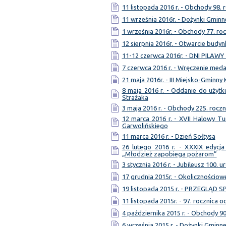
11 listopada 2016 r. - Obchody 98. 
11 września 2016r. - Dożynki Gminn
1 września 2016r. - Obchody 77. ro
12 sierpnia 2016r. - Otwarcie bud
11-12 czerwca 2016r. - DNI PILAWY
7 czerwca 2016 r. - Wręczenie meda
21 maja 2016r. - III Miejsko-Gminny
8 maja 2016 r. - Oddanie do użytk
Strażaka
3 maja 2016 r. - Obchody 225. roczn
12 marca 2016 r. - XVII Halowy Tu
Garwolińskiego
11 marca 2016 r. - Dzień Sołtysa
26 lutego 2016 r. - XXXIX edycja
„Młodzież zapobiega pożarom”
3 stycznia 2016 r. - Jubileusz 100. u
17 grudnia 2015r. - Okolicznościo
19 listopada 2015 r. - PRZEGLĄD
11 listopada 2015r. - 97. rocznica 
4 października 2015 r. - Obchody 9
6 września 2015 r. - Dożynki Gminn