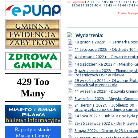
<< Poprzedni
1
2
3
4
5
6
7
8
9
10
11
12
13
14
15
35
36
37
38
39
40
41
42
43
44
45
46
47
48
4
Content Manage
Wydarzenia:
18 grudnia 2022r. - III Jarmark Bo
11 listopada 2022r. - Obchody 104.
4 listopada 2022 r. - Otwarcie cen
14 października 2022 r. - Miejsko-
9 października 2022r. - Eliminacj
Pożarniczych OSP w Pilawie
29 września 2022r. - Otwarcie Żł
nowych sal przedszkola
11 września 2022r. - Dożynki Gminne
3 września 2022r. - Miejsko-Gmin
21 sierpnia 2022r. - Jubileusz 90 
oraz przekazanie średniego samo
14 lipca 2022 r. - Jubileusz pożycia
25-26 czerwca 2022 r. - Dni Pilawy 
3 maja 2022r. - Obchody 231. roczni