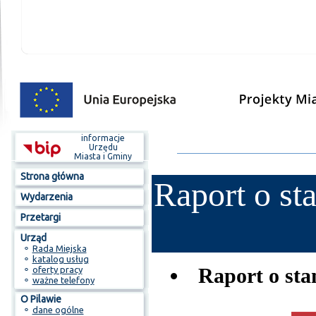
informacje
Urzędu
Miasta i Gminy
Strona główna
Raport o st
Wydarzenia
Przetargi
Urząd
⚬
Rada Miejska
⚬
katalog usług
Raport o sta
⚬
oferty pracy
⚬
ważne telefony
O Pilawie
⚬
dane ogólne