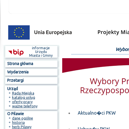
informacje
Wybory
Urzędu
Miasta i Gminy
Strona główna
Wydarzenia
Przetargi
Urząd
⚬
Rada Miejska
⚬
katalog usług
⚬
oferty pracy
⚬
ważne telefony
Aktualno�ci PKW
O Pilawie
⚬
dane ogólne
⚬
historia
⚬
herb Pilawy