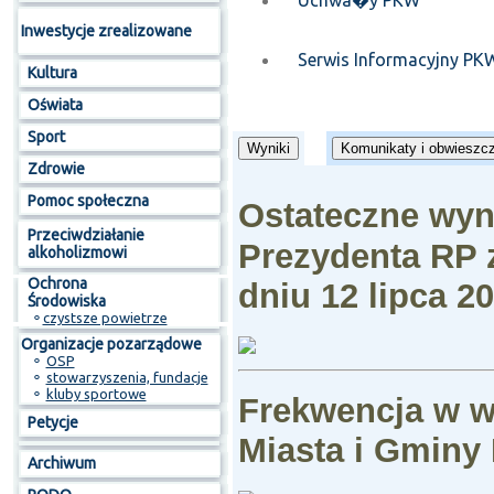
Uchwa�y PKW
Inwestycje zrealizowane
Serwis Informacyjny PK
Kultura
Oświata
Sport
Wyniki
Komunikaty i obwieszc
Zdrowie
Pomoc społeczna
Ostateczne wy
Przeciwdziałanie
Prezydenta RP z
alkoholizmowi
Ochrona
dniu 12 lipca 20
Środowiska
⚬
czystsze powietrze
Organizacje pozarządowe
⚬
OSP
⚬
stowarzyszenia, fundacje
⚬
kluby sportowe
Frekwencja w w
Petycje
Miasta i Gminy 
Archiwum