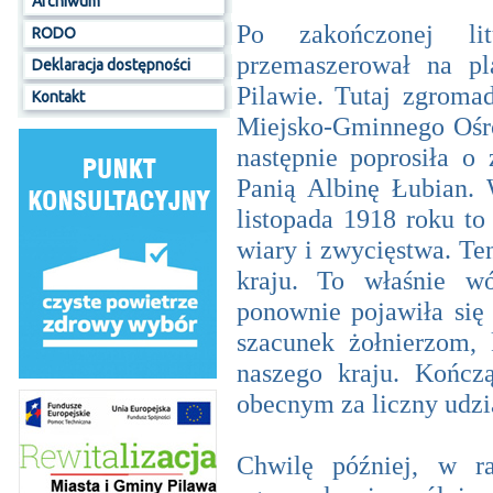
Archiwum
Po zakończonej lit
RODO
przemaszerował na p
Deklaracja dostępności
Pilawie. Tutaj zgroma
Kontakt
Miejsko-Gminnego Ośro
następnie poprosiła o
Panią Albinę Łubian. 
listopada 1918 roku to
wiary i zwycięstwa. T
kraju. To właśnie wó
ponownie pojawiła się
szacunek żołnierzom,
naszego kraju. Kończ
obecnym za liczny udzi
Chwilę później, w r