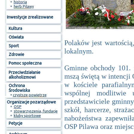
⚬
historia
⚬
herb Pilawy
Inwestycje zrealizowane
Kultura
Oświata
Polaków jest wartością
Sport
lokalnym.
Zdrowie
Pomoc społeczna
Gminne obchody 101. r
Przeciwdziałanie
mszą świętą w intencji
alkoholizmowi
w kościele parafialn
Ochrona
Środowiska
wspólnej modlitwie u
⚬
czystsze powietrze
przedstawiciele gminn
Organizacje pozarządowe
⚬
OSP
szkół, harcerze, straż
⚬
stowarzyszenia, fundacje
⚬
kluby sportowe
nabożeństwa zapewnił
Petycje
OSP Pilawa oraz miejsc