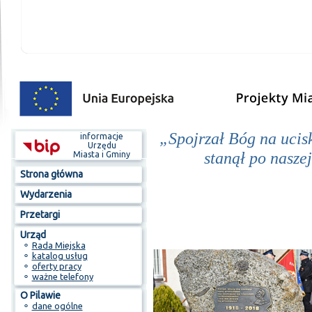
„Spojrzał Bóg na ucisk
informacje
Urzędu
stanął po nasze
Miasta i Gminy
Strona główna
Wydarzenia
Przetargi
Urząd
⚬
Rada Miejska
⚬
katalog usług
⚬
oferty pracy
⚬
ważne telefony
O Pilawie
⚬
dane ogólne