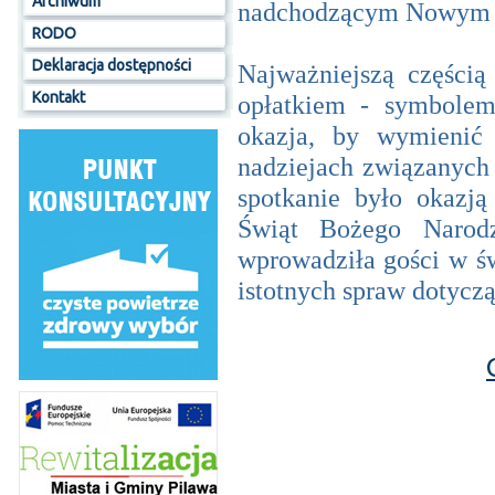
Archiwum
nadchodzącym Nowym 
RODO
Deklaracja dostępności
Najważniejszą częścią
Kontakt
opłatkiem - symbolem
okazja, by wymienić
nadziejach związanyc
spotkanie było okazj
Świąt Bożego Narodz
wprowadziła gości w św
istotnych spraw dotycz