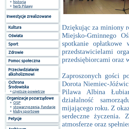
⚬
historia
⚬
herb Pilawy
Inwestycje zrealizowane
Dziękując za miniony ro
Kultura
Miejsko-Gminnego Oś
Oświata
spotkanie opłatkowe
Sport
przedstawicielami orga
Zdrowie
przedsiębiorcami oraz 
Pomoc społeczna
Przeciwdziałanie
Zaproszonych gości p
alkoholizmowi
Dorota Niemiec-Jóźwick
Ochrona
Środowiska
Pilawa Albina Łubi
⚬
czystsze powietrze
Organizacje pozarządowe
działalność samorząd
⚬
OSP
mijającego roku. Z okaz
⚬
stowarzyszenia, fundacje
⚬
kluby sportowe
serdeczne życzenia. 
Petycje
atmosferze oraz spełni