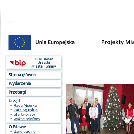
informacje
Urzędu
Miasta i Gminy
Strona główna
Wydarzenia
Przetargi
Urząd
⚬
Rada Miejska
⚬
katalog usług
⚬
oferty pracy
⚬
ważne telefony
O Pilawie
⚬
dane ogólne