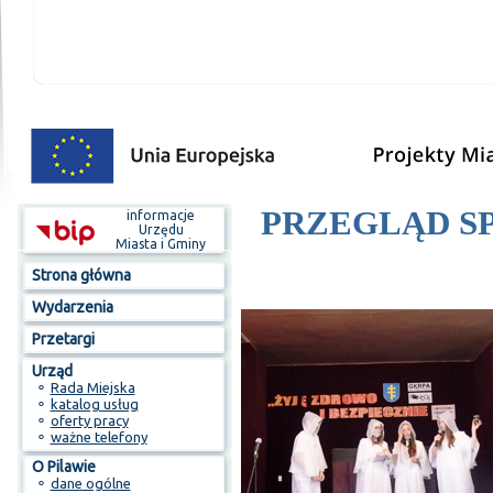
PRZEGLĄD S
informacje
Urzędu
Miasta i Gminy
Strona główna
Wydarzenia
Przetargi
Urząd
⚬
Rada Miejska
⚬
katalog usług
⚬
oferty pracy
⚬
ważne telefony
O Pilawie
⚬
dane ogólne