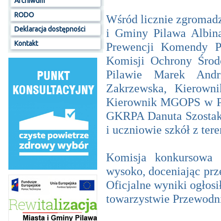
Archiwum
RODO
Wśród licznie zgromadz
Deklaracja dostępności
i Gminy Pilawa Albin
Kontakt
Prewencji Komendy Po
Komisji Ochrony Środ
Pilawie Marek And
Zakrzewska, Kierown
Kierownik MGOPS w Pi
GKRPA Danuta Szostak 
i uczniowie szkół z ter
Komisja konkursowa 
wysoko, doceniając prze
Oficjalne wyniki ogłos
towarzystwie Przewod