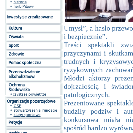
⚬
historia
⚬
herb Pilawy
Inwestycje zrealizowane
Umysł”, a hasło przewo
Kultura
i bezpiecznie”.
Oświata
Treści spektakli zw
Sport
przyczynami i skutkam
Zdrowie
trudnych i kryzysowy
Pomoc społeczna
ryzykownych zachowań 
Przeciwdziałanie
Młodzi aktorzy prezen
alkoholizmowi
dojrzałością i świad
Ochrona
Środowiska
patologicznych.
⚬
czystsze powietrze
Organizacje pozarządowe
Prezentowane spektakl
⚬
OSP
budziły podziw i au
⚬
stowarzyszenia, fundacje
⚬
kluby sportowe
konkursowa miała ni
Petycje
spośród bardzo wyrówna