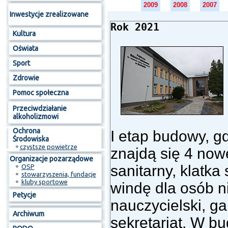
2009
2008
2007
Inwestycje zrealizowane
Rok 2021
Kultura
Oświata
Sport
Zdrowie
Pomoc społeczna
Przeciwdziałanie
alkoholizmowi
Ochrona
I etap budowy, g
Środowiska
⚬
czystsze powietrze
znajdą się 4 now
Organizacje pozarządowe
sanitarny, klatk
⚬
OSP
⚬
stowarzyszenia, fundacje
⚬
kluby sportowe
windę dla osób n
Petycje
nauczycielski, ga
Archiwum
sekretariat. W b