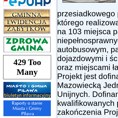
przesiadkowego 
którego realizow
na 103 miejsca p
niepełnosprawnyc
autobusowym, pa
dojazdowymi i śc
oraz miejscami 
Projekt jest do
Mazowiecką Jed
Unijnych. Dofin
kwalifikowanych 
zakończenia Proj