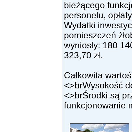
bieżącego funkc
personelu, opłaty
Wydatki inwestyc
pomieszczeń żło
wyniosły: 180 14
323,70 zł.
Całkowita wartoś
<>brWysokość d
<>brŚrodki są p
funkcjonowanie m