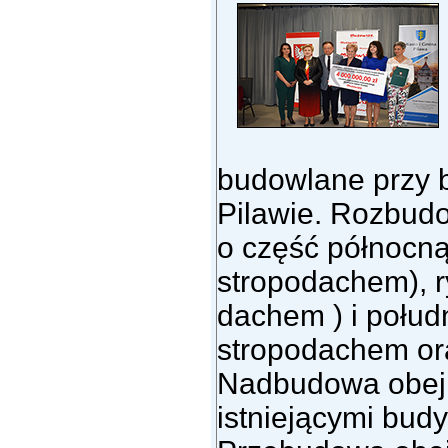
budowlane przy 
Pilawie. Rozbud
o część północn
stropodachem), r
dachem ) i połu
stropodachem or
Nadbudowa obej
istniejącymi bu