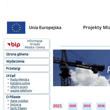
informacje
Urzędu
Miasta i Gminy
Strona główna
Wydarzenia
Przetargi
Urząd
⚬
Rada Miejska
⚬
katalog usług
⚬
oferty pracy
⚬
ważne telefony
O Pilawie
⚬
dane ogólne
⚬
historia
2021
2020
2019
2018
⚬
herb Pilawy