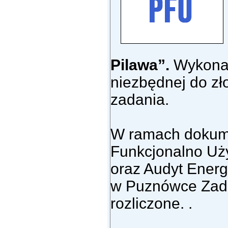
Pilawa”.
Wykonan
niezbędnej do zł
zadania.
W ramach dokum
Funkcjonalno Uży
oraz Audyt Energ
w Puznówce Zada
rozliczone. .