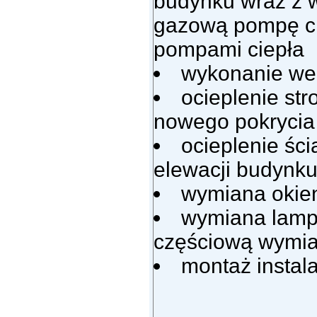
budynku wraz z w
gazową pompę c
pompami ciepła
wykonanie wen
ocieplenie s
nowego pokryci
ocieplenie śc
elewacji budynk
wymiana okien
wymiana lamp
częściową wymian
montaż instala