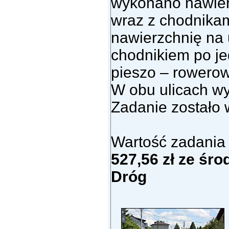
wykonano nawier
wraz z chodnikam
nawierzchnię na 
chodnikiem po je
pieszo – rowerow
W obu ulicach w
Zadanie zostało 
Wartość zadani
527,56 zł ze ś
Dróg