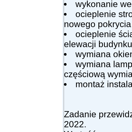
wykonanie wen
ocieplenie s
nowego pokryci
ocieplenie śc
elewacji budynk
wymiana okien
wymiana lamp
częściową wymian
montaż instala
Zadanie przewidz
2022.