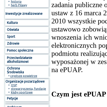
⚬
historia
zadania publiczne 
⚬
herb Pilawy
ustaw z 16 marca 2
Inwestycje zrealizowane
2010 wszystkie pod
Kultura
ustawowo zobowiąz
Oświata
wnoszenia ich wn
Sport
elektronicznych po
Zdrowie
Pomoc społeczna
podmiotu realizując
Przeciwdziałanie
wyposażonej w zes
alkoholizmowi
na ePUAP.
Ochrona
Środowiska
⚬
czystsze powietrze
Organizacje pozarządowe
⚬
OSP
⚬
stowarzyszenia, fundacje
Czym jest ePUAP 
⚬
kluby sportowe
Petycje