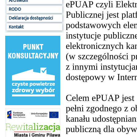
Archiwum
ePUAP czyli Elektr
RODO
Publicznej jest pla
Deklaracja dostępności
podstawowych elem
Kontakt
instytucje publiczn
elektronicznych ka
(w szczególności p
z innymi instytucj
dostępowy w Intern
Celem ePUAP jest s
pełni zgodnego z 
kanału udostępnian
publiczną dla obywa