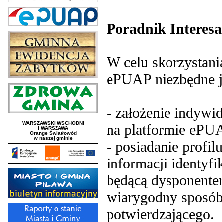
Poradnik Interesa
W celu skorzystani
ePUAP niezbędne j
- założenie indyw
na platformie ePU
- posiadanie profi
informacji identyf
będącą dysponente
wiarygodny sposób
potwierdzającego.