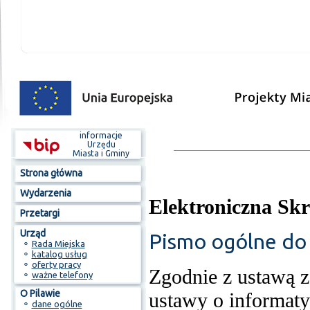
informacje
Urzędu
Miasta i Gminy
Strona główna
Wydarzenia
Elektroniczna Sk
Przetargi
Urząd
Pismo ogólne do 
⚬
Rada Miejska
⚬
katalog usług
⚬
oferty pracy
Zgodnie z ustawą z
⚬
ważne telefony
O Pilawie
ustawy o informaty
⚬
dane ogólne