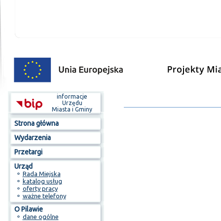
informacje
Urzędu
Miasta i Gminy
Strona główna
Wydarzenia
Przetargi
Urząd
⚬
Rada Miejska
⚬
katalog usług
⚬
oferty pracy
⚬
ważne telefony
O Pilawie
⚬
dane ogólne