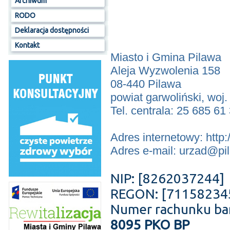
Archiwum
RODO
Deklaracja dostępności
Kontakt
Miasto i Gmina Pilawa
Aleja Wyzwolenia 158
08-440 Pilawa
powiat garwoliński, woj
Tel. centrala: 25 685 61
Adres internetowy: http:
Adres e-mail: urzad@pi
NIP: [8262037244]
REGON: [71158234
Numer rachunku b
8095 PKO BP