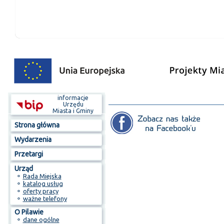
informacje
Urzędu
Miasta i Gminy
Strona główna
Wydarzenia
Przetargi
Urząd
⚬
Rada Miejska
⚬
katalog usług
⚬
oferty pracy
⚬
ważne telefony
O Pilawie
⚬
dane ogólne