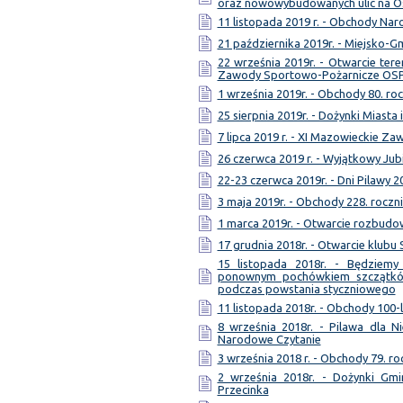
oraz nowowybudowanych ulic na 
11 listopada 2019 r. - Obchody Na
21 października 2019r. - Miejsko-
22 września 2019r. - Otwarcie te
Zawody Sportowo-Pożarnicze OS
1 września 2019r. - Obchody 80. ro
25 sierpnia 2019r. - Dożynki Miasta
7 lipca 2019 r. - XI Mazowieckie Z
26 czerwca 2019 r. - Wyjątkowy Jub
22-23 czerwca 2019r. - Dni Pilawy 2
3 maja 2019r. - Obchody 228. roczni
1 marca 2019r. - Otwarcie rozbud
17 grudnia 2018r. - Otwarcie klubu
15 listopada 2018r. - Będziem
ponownym pochówkiem szczątków
podczas powstania styczniowego
11 listopada 2018r. - Obchody 100-
8 września 2018r. - Pilawa dla Ni
Narodowe Czytanie
3 września 2018 r. - Obchody 79. ro
2 września 2018r. - Dożynki Gmi
Przecinka