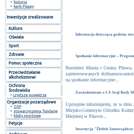
⚬
historia
⚬
herb Pilawy
Inwestycje zrealizowane
Kultura
Informacja dotycząca godziny otwa
Oświata
Sport
Zdrowie
Spotkanie informacyjne – Progr
Pomoc społeczna
Burmistrz Miasta i Gminy Pilawa
Przeciwdziałanie
zainteresowanych dofinansowanie
alkoholizmowi
na spotkanie informacyjne...
Ochrona
Środowiska
Zawiadomienie o LX Sesji Rady Mi
⚬
czystsze powietrze
Organizacje pozarządowe
Uprzejmie informujemy, że w dniu 2
⚬
OSP
Miejsko-Gminnym Ośrodku Kultur
⚬
stowarzyszenia, fundacje
⚬
kluby sportowe
Miejskiej w Pilawie...
Petycje
Inwestycja "Żłobek Samorządowy 