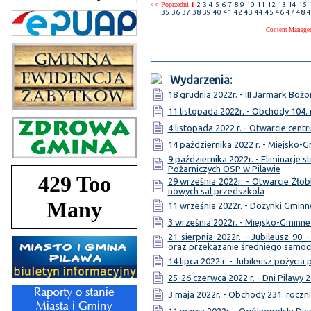
<< Poprzedni
1
2
3
4
5
6
7
8
9
10
11
12
13
14
15
35
36
37
38
39
40
41
42
43
44
45
46
47
48
4
Content Manage
Wydarzenia:
18 grudnia 2022r. - III Jarmark Bo
11 listopada 2022r. - Obchody 104.
4 listopada 2022 r. - Otwarcie cen
14 października 2022 r. - Miejsko-
9 października 2022r. - Eliminacj
Pożarniczych OSP w Pilawie
29 września 2022r. - Otwarcie Żł
nowych sal przedszkola
11 września 2022r. - Dożynki Gminne
3 września 2022r. - Miejsko-Gmin
21 sierpnia 2022r. - Jubileusz 90 
oraz przekazanie średniego samo
14 lipca 2022 r. - Jubileusz pożycia
25-26 czerwca 2022 r. - Dni Pilawy 
3 maja 2022r. - Obchody 231. roczni