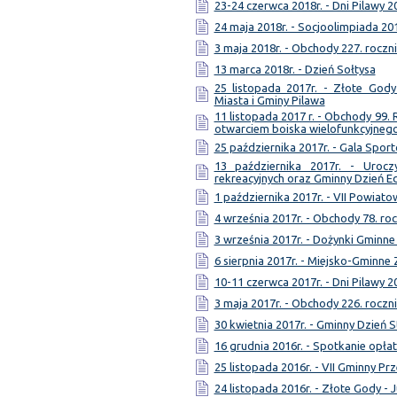
23-24 czerwca 2018r. - Dni Pilawy 2
24 maja 2018r. - Socjoolimpiada 20
3 maja 2018r. - Obchody 227. roczni
13 marca 2018r. - Dzień Sołtysa
25 listopada 2017r. - Złote Gody
Miasta i Gminy Pilawa
11 listopada 2017 r. - Obchody 99.
otwarciem boiska wielofunkcyjneg
25 października 2017r. - Gala Spor
13 października 2017r. - Uroc
rekreacyjnych oraz Gminny Dzień E
1 października 2017r. - VII Powia
4 września 2017r. - Obchody 78. ro
3 września 2017r. - Dożynki Gminne
6 sierpnia 2017r. - Miejsko-Gmin
10-11 czerwca 2017r. - Dni Pilawy 2
3 maja 2017r. - Obchody 226. roczni
30 kwietnia 2017r. - Gminny Dzień S
16 grudnia 2016r. - Spotkanie opł
25 listopada 2016r. - VII Gminny Pr
24 listopada 2016r. - Złote Gody - 