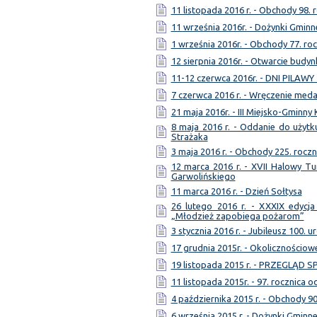
11 listopada 2016 r. - Obchody 98. 
11 września 2016r. - Dożynki Gminn
1 września 2016r. - Obchody 77. ro
12 sierpnia 2016r. - Otwarcie bud
11-12 czerwca 2016r. - DNI PILAWY
7 czerwca 2016 r. - Wręczenie meda
21 maja 2016r. - III Miejsko-Gminny
8 maja 2016 r. - Oddanie do użytk
Strażaka
3 maja 2016 r. - Obchody 225. roczn
12 marca 2016 r. - XVII Halowy Tu
Garwolińskiego
11 marca 2016 r. - Dzień Sołtysa
26 lutego 2016 r. - XXXIX edycja
„Młodzież zapobiega pożarom”
3 stycznia 2016 r. - Jubileusz 100. u
17 grudnia 2015r. - Okolicznościo
19 listopada 2015 r. - PRZEGLĄD
11 listopada 2015r. - 97. rocznica 
4 października 2015 r. - Obchody 9
6 września 2015 r. - Dożynki Gminn