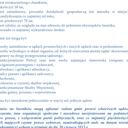
jest nieskazitelnego charakteru,
ukończył 30 lat,
jest zatrudniony, prowadzi działalność gospodarczą lub mieszka w miejsc
kandydowania co najmniej od roku,
nie przekroczył 70 lat,
jest zdolny, ze względu na stan zdrowia, do pełnienia obowiązków ławnika,
posiada co najmniej wykształcenie średnie.
mi nie mogą być:
osoby zatrudnione w sądach powszechnych i innych sądach oraz w prokuraturze,
osoby wchodzące w skład organów, od których orzeczenia można żądać skierowani
sprawy na drogę postępowania sądowego,
funkcjonariusze Policji oraz inne osoby zajmujące stanowiska związane z
ściganiem przestępstw i wykroczeń,
adwokaci i aplikanci adwokaccy,
radcy prawni i aplikanci radcowscy,
duchowni,
żołnierze w czynnej służbie wojskowej,
funkcjonariusze Służby Więziennej,
radni gminy, powiatu i województwa.
na być ławnikiem jednocześnie w więcej niż jednym sądzie.
atów na ławników mogą zgłaszać radom gmin prezesi właściwych sądów
yszenia, inne organizacje społeczne i zawodowe zarejestrowane na podstawi
ów prawa, z wyłączeniem partii politycznych, oraz co najmniej pięćdziesięci
li mających czynne prawo wyborcze, zamieszkujących stale na danym tereni
okonującej wyboru w terminie do
dn. 30 czerwca 2015 r.