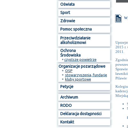
Oświata
Sport
Wy
Zdrowie
Pomoc społeczna
Przeciwdziałanie
alkoholizmowi
Uprzejm
2015 r.
Ochrona
2011.
Środowiska
⚬
czystsze powietrze
Zgodnie
powsze
Organizacje pozarządowe
Sprawie
⚬
OSP
ławnikó
⚬
stowarzyszenia, fundacje
Pilawie
⚬
kluby sportowe
Petycje
Kolegiu
kadencj
Miejską
Archiwum
RODO
Deklaracja dostępności
Kontakt