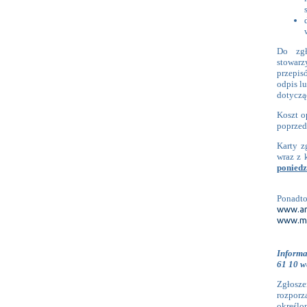
Do zgł
stowarz
przepis
odpis l
dotycząc
Koszt o
poprzed
Karty z
wraz z
poniedz
Ponadt
www.ar
www.ms
Informa
61 10 w
Zgłosz
rozporz
określo