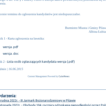
enia.
cenie terminu do zgłoszenia kandydatów jest niedopuszczalne.
Burmistrz Miasta i Gminy Pilaw
Albina Łubia
k 1 - Karta zgłoszenia na ławnika:
wersja .pdf
wersja .doc
ik 2 -
Lista osób zgłaszających kandydata wersja (.pdf)
dmin | 16.06.2015
Content Management Powered by
CuteNews
arzenia:
rudnia 2022r. - III Jarmark Bożonarodzeniowy w Pilawie
istopada 2022r. - Obchody 104. rocznicy odzyskania niepodległości przez Pol