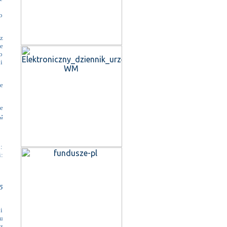
o
z
e
o
i
e
e
:
:
:
5
i
u
z