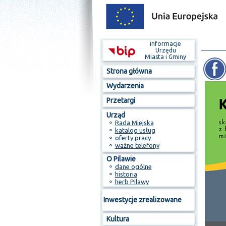
informacje
Urzędu
Miasta i Gminy
Strona główna
Wydarzenia
Przetargi
Urząd
⚬
Rada Miejska
⚬
katalog usług
⚬
oferty pracy
⚬
ważne telefony
O Pilawie
⚬
dane ogólne
⚬
historia
⚬
herb Pilawy
Inwestycje zrealizowane
Kultura