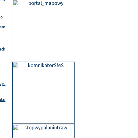
o -
iem
ach
a
yli
nku