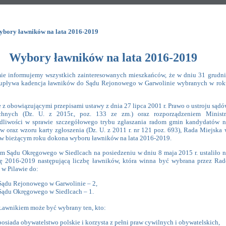
bory ławników na lata 2016-2019
Wybory ławników na lata 2016-2019
ie informujemy wszystkich zainteresowanych mieszkańców, że w dniu 31 grudni
 upływa kadencja ławników do Sądu Rejonowego w Garwolinie wybranych w rok
 z obowiązującymi przepisami ustawy z dnia 27 lipca 2001 r. Prawo o ustroju sądó
chnych (Dz. U. z 2015r., poz. 133 ze zm.) oraz rozporządzeniem Ministr
dliwości w sprawie szczegółowego trybu zgłaszania radom gmin kandydatów n
w oraz wzoru karty zgłoszenia (Dz. U. z 2011 r. nr 121 poz. 693), Rada Miejska 
 w bieżącym roku dokona wyboru ławników na lata 2016-2019.
m Sądu Okręgowego w Siedlcach na posiedzeniu w dniu 8 maja 2015 r. ustaliło n
ę 2016-2019 następującą liczbę ławników, która winna być wybrana przez Rad
 w Pilawie do:
Sądu Rejonowego w Garwolinie – 2,
Sądu Okręgowego w Siedlcach – 1.
Ławnikiem może być wybrany ten, kto:
posiada obywatelstwo polskie i korzysta z pełni praw cywilnych i obywatelskich,