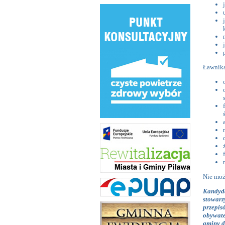
Ławnika
Nie moż
Kandyd
stowarz
przepis
obywate
gminy d