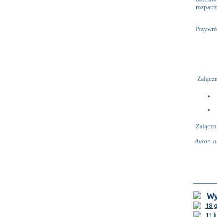
rozpatrz
Przywró
Załączni
Załączn
Autor: a
Wyd
18 g
11 l