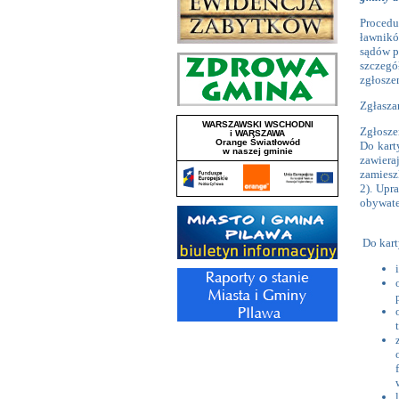
Procedu
ławnikó
sądów p
szczegó
zgłoszen
Zgłasza
Zgłosze
Do kart
zawier
zamiesz
2). Upr
obywatel
Do kart