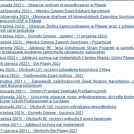
stopada 2022 r. - Otwarcie centrum przesiadkowego w Pilawie
aździernika 2022 r. - Miejsko-Gminny Dzień Edukacji Narodowej
aździernika 2022r. - Eliminacje strefowe VII Wojewódzkich Zawodów Sportow
arniczych OSP w Pilawie
września 2022r. - Otwarcie Żłobka Samorządowego w Pilawie wraz z oddan
ych sal przedszkola
rześnia 2022r. - Dożynki Gminne - Jaźwiny - 11 września 2022r.
rześnia 2022r. - Miejsko-Gminne Zawody Sportowo – Pożarnicze
ierpnia 2022r. - Jubileusz 90 - lecia Ochotniczej Straży Pożarnej w Lipówk
z przekazanie średniego samochodu ratowniczo-gaśniczego
ipca 2022 r. - Jubileusz pożycia par małżeńskich z terenu Miasta i Gminy Pilaw
6 czerwca 2022 r. - Dni Pilawy 2022
ja 2022r. - Obchody 231. rocznicy uchwalenia Konstytucji 3 Maja
arca 2022r. - Ogólnopolski Dzień Sołtysa - 2022
grudnia 2021 r. - Zapowiedź nadchodzących Świąt Bożego Narodzenia, cz
mark Bożonarodzeniowy
istopada 2021 r. - Gminny Przegląd Spektakli Profilaktycznych
listopada 2021r. - Uroczyste otwarcie nowo wybudowanego skrzydła budy
licznej Szkoły Podstawowej w Gocławiu
istopada 2021 r. - Obchody 103. rocznicy odzyskania niepodległości
rześnia 2021r. - Dożynki Gminne - Łucznica 2021
ześnia 2021r. - Obchody 82. rocznicy wybuchu II wojny światowej
erpnia 2021 r. - Jubileusz pożycia par małżeńskich
7 czerwca 2021 r. - Obchody Dni Pilawy 2021