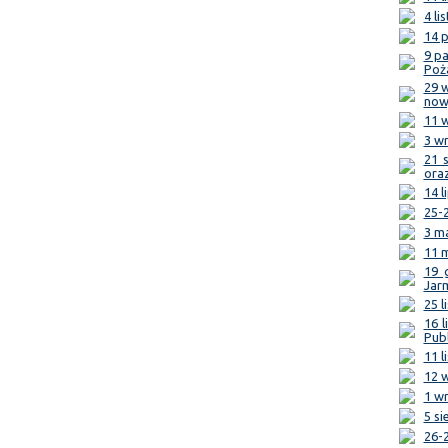
4 li
14 p
9 p
Poż
29 
now
11 w
3 w
21 s
ora
14 l
25-2
3 ma
11 m
19 
Jar
25 l
16 
Pub
11 l
12 w
1 wr
5 si
26-2