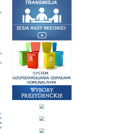
u
a
e
,
e
u
e