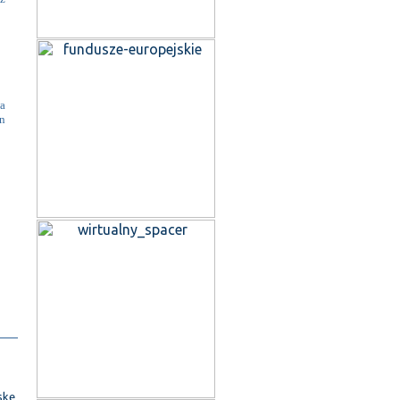
a
n
skę