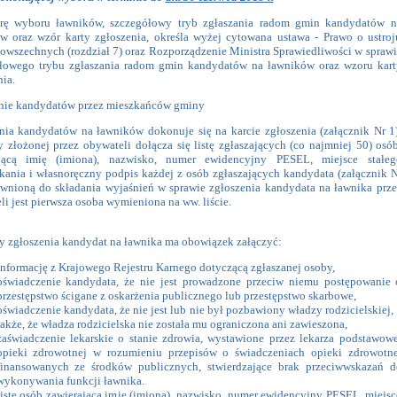
rę wyboru ławników, szczegółowy tryb zgłaszania radom gmin kandydatów n
w oraz wzór karty zgłoszenia, określa wyżej cytowana ustawa - Prawo o ustroj
owszechnych (rozdział 7) oraz Rozporządzenie Ministra Sprawiedliwości w sprawi
łowego trybu zgłaszania radom gmin kandydatów na ławników oraz wzoru kart
ia.
nie kandydatów przez mieszkańców gminy
nia kandydatów na ławników dokonuje się na karcie zgłoszenia (załącznik Nr 1)
y złożonej przez obywateli dołącza się listę zgłaszających (co najmniej 50) osób
ającą imię (imiona), nazwisko, numer ewidencyjny PESEL, miejsce stałeg
kania i własnoręczny podpis każdej z osób zgłaszających kandydata (załącznik N
awnioną do składania wyjaśnień w sprawie zgłoszenia kandydata na ławnika prze
i jest pierwsza osoba wymieniona na ww. liście.
y zgłoszenia kandydat na ławnika ma obowiązek załączyć:
informację z Krajowego Rejestru Karnego dotyczącą zgłaszanej osoby,
oświadczenie kandydata, że nie jest prowadzone przeciw niemu postępowanie 
przestępstwo ścigane z oskarżenia publicznego lub przestępstwo skarbowe,
oświadczenie kandydata, że nie jest lub nie był pozbawiony władzy rodzicielskiej, 
także, że władza rodzicielska nie została mu ograniczona ani zawieszona,
zaświadczenie lekarskie o stanie zdrowia, wystawione przez lekarza podstawowe
opieki zdrowotnej w rozumieniu przepisów o świadczeniach opieki zdrowotne
finansowanych ze środków publicznych, stwierdzające brak przeciwwskazań d
wykonywania funkcji ławnika.
listę osób zawierającą imię (imiona), nazwisko, numer ewidencyjny PESEL, miejsc