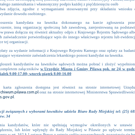
stałego zamieszkania i własnoręczny podpis każdej z pięćdziesięciu osób
dwa zdjęcia, zgodne z wymaganiami stosowanymi przy składaniu wniosku 
wydanie dowodu osobistego.
oszenia kandydata na ławnika dokonanego na karcie zgłoszenia prze
yszenie, inną organizację społeczną lub zawodową, zarejestrowaną na podstawi
ów prawa dołącza się również aktualny odpis z Krajowego Rejestru Sądowego alb
ub zaświadczenie potwierdzające wpis do innego właściwego rejestru lub ewidencj
e tej organizacji.
płaty za wydanie informacji z Krajowego Rejestru Karnego oraz opłaty za badani
zające wystawienie zaświadczenia lekarskiego ponosi kandydat na ławnika.
głoszeń kandydatów na ławników sądowych można pobrać i złożyć wypełnion
 kompletem załączników
w Urzędzie Miasta i Gminy Pilawa pok. nr 24 w godz.
iałek 9.00-17.00; wtorek-piątek 8.00-16.00
o karta zgłoszenia dostępna jest również na stronie internetowej Urzędu
chiwum.pilawa.com.pl
oraz na stronie internetowej Ministerstwa Sprawiedliwości
.gov.pl
.
cji związanych z wyborami ławników udziela Biuro Rady Miejskiej tel: (25) 68
ew. 34
enia kandydatów, które nie spełniają wymogów określonych w ustawie 
ądzeniu, lub które wpłynęły do Rady Miejskiej w Pilawie po upływie termin
nego w art. 162 § 1 ustawy Prawo o ustroju sadów powszechnych, pozostawia się be