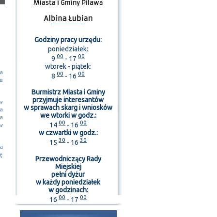
Godziny pracy urzędu:
poniedziałek:
00
00
9
- 17
wtorek - piątek:
a
00
00
8
- 16
u
Burmistrz Miasta i Gminy
przyjmuje interesantów
w
w sprawach skarg i wniosków
a
we wtorki w godz.:
a
00
00
14
- 16
w
w czwartki w godz.:
30
30
15
- 16
a
ę
Przewodniczący Rady
Miejskiej
pełni dyżur
w każdy poniedziałek
w godzinach:
00
00
16
- 17