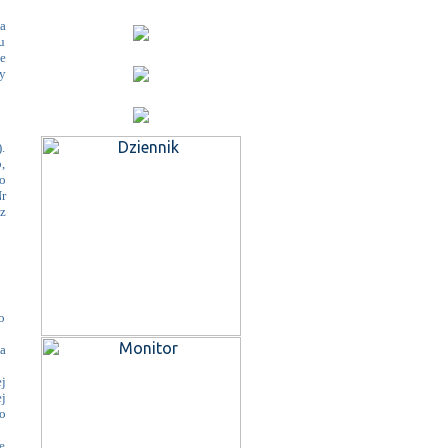
a
u
e
y
.
,
o
r
z
o
a
j
j
o
e