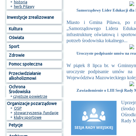
⚬
historia
⚬
herb Pilawy
Samorządowy Lider Edukacji dla 
Inwestycje zrealizowane
Miasto i Gmina Pilawa, po raz
„Samorządowego Lidera Eduka
Kultura
infrastrukturę oświatową i sporto
Oświata
potrzeb środowiska lokalnego...
Sport
Uroczyste podpisanie umów na rea
Zdrowie
Pomoc społeczna
W piątek 8 lipca br. w Gminnym
uroczyste podpisanie umów na 
Przeciwdziałanie
Województwa Mazowieckiego kolejn
alkoholizmowi
Ochrona
Zawiadomienie o LIII Sesji Rady M
Środowiska
⚬
czystsze powietrze
Uprzejm
Organizacje pozarządowe
(środ
⚬
OSP
⚬
stowarzyszenia, fundacje
Ośrodku
⚬
kluby sportowe
Rady Mi
Petycje