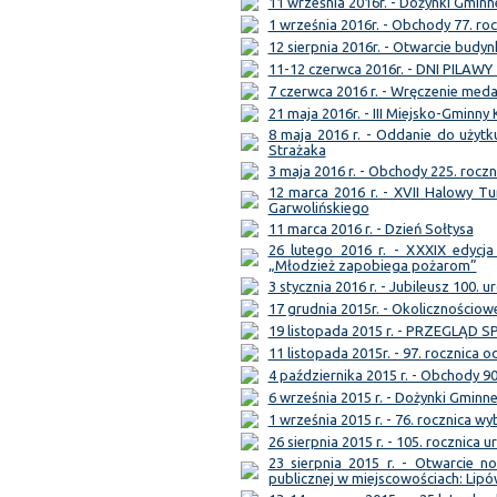
11 września 2016r. - Dożynki Gminn
1 września 2016r. - Obchody 77. ro
12 sierpnia 2016r. - Otwarcie bud
11-12 czerwca 2016r. - DNI PILAWY
7 czerwca 2016 r. - Wręczenie meda
21 maja 2016r. - III Miejsko-Gminny
8 maja 2016 r. - Oddanie do użytk
Strażaka
3 maja 2016 r. - Obchody 225. roczn
12 marca 2016 r. - XVII Halowy Tu
Garwolińskiego
11 marca 2016 r. - Dzień Sołtysa
26 lutego 2016 r. - XXXIX edycja
„Młodzież zapobiega pożarom”
3 stycznia 2016 r. - Jubileusz 100. u
17 grudnia 2015r. - Okolicznościo
19 listopada 2015 r. - PRZEGLĄD
11 listopada 2015r. - 97. rocznica 
4 października 2015 r. - Obchody 9
6 września 2015 r. - Dożynki Gminn
1 września 2015 r. - 76. rocznica w
26 sierpnia 2015 r. - 105. rocznica 
23 sierpnia 2015 r. - Otwarcie 
publicznej w miejscowościach: Lipó