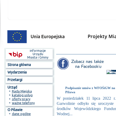
informacje
Urzędu
Miasta i Gminy
Strona główna
Wydarzenia
Przetargi
Urząd
Podpisanie umów z WFOŚiGW na dz
⚬
Rada Miejska
Pilawa
⚬
katalog usług
W poniedziałek 11 lipca 2022 r
⚬
oferty pracy
⚬
ważne telefony
Garwolinie odbyło się uroczyst
środków Wojewódzkiego Fundus
O Pilawie
Wodnej...
⚬
dane ogólne