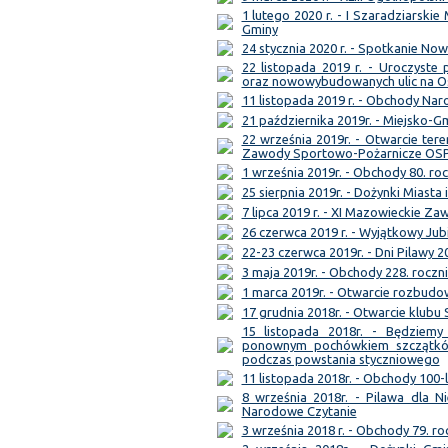
1 lutego 2020 r. - I Szaradziarski
Gminy
24 stycznia 2020 r. - Spotkanie No
22 listopada 2019 r. - Uroczyst
oraz nowowybudowanych ulic na 
11 listopada 2019 r. - Obchody Na
21 października 2019r. - Miejsko-
22 września 2019r. - Otwarcie te
Zawody Sportowo-Pożarnicze OS
1 września 2019r. - Obchody 80. ro
25 sierpnia 2019r. - Dożynki Miasta
7 lipca 2019 r. - XI Mazowieckie Z
26 czerwca 2019 r. - Wyjątkowy Jub
22-23 czerwca 2019r. - Dni Pilawy 2
3 maja 2019r. - Obchody 228. roczni
1 marca 2019r. - Otwarcie rozbud
17 grudnia 2018r. - Otwarcie klubu
15 listopada 2018r. - Będziem
ponownym pochówkiem szczątków
podczas powstania styczniowego
11 listopada 2018r. - Obchody 100-
8 września 2018r. - Pilawa dla Ni
Narodowe Czytanie
3 września 2018 r. - Obchody 79. ro