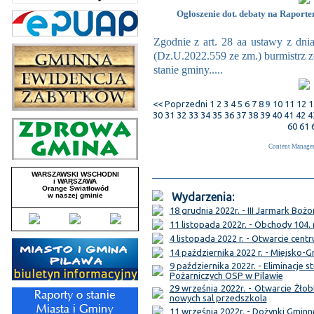
Ogłoszenie dot. debaty na Raporte
Zgodnie z art. 28 aa ustawy z dn
(Dz.U.2022.559 ze zm.) burmistrz zo
stanie gminy.....
<< Poprzedni
1
2
3
4
5
6
7
8
9
10
11
12
1
30
31
32
33
34
35
36
37
38
39
40
41
42
4
60
61
Content Manage
Wydarzenia:
18 grudnia 2022r. - III Jarmark Bo
11 listopada 2022r. - Obchody 104.
4 listopada 2022 r. - Otwarcie cen
14 października 2022 r. - Miejsko-
9 października 2022r. - Eliminacj
Pożarniczych OSP w Pilawie
29 września 2022r. - Otwarcie Żł
nowych sal przedszkola
11 września 2022r. - Dożynki Gminne