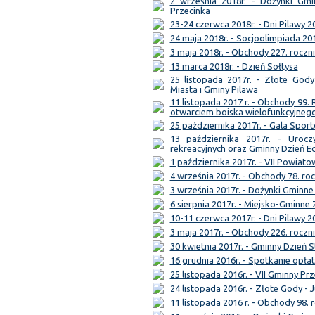
2 września 2018r. - Dożynki Gmi
Przecinka
23-24 czerwca 2018r. - Dni Pilawy 2
24 maja 2018r. - Socjoolimpiada 20
3 maja 2018r. - Obchody 227. roczni
13 marca 2018r. - Dzień Sołtysa
25 listopada 2017r. - Złote Gody
Miasta i Gminy Pilawa
11 listopada 2017 r. - Obchody 99.
otwarciem boiska wielofunkcyjneg
25 października 2017r. - Gala Spor
13 października 2017r. - Uroc
rekreacyjnych oraz Gminny Dzień E
1 października 2017r. - VII Powia
4 września 2017r. - Obchody 78. ro
3 września 2017r. - Dożynki Gminne
6 sierpnia 2017r. - Miejsko-Gmin
10-11 czerwca 2017r. - Dni Pilawy 2
3 maja 2017r. - Obchody 226. roczni
30 kwietnia 2017r. - Gminny Dzień S
16 grudnia 2016r. - Spotkanie opł
25 listopada 2016r. - VII Gminny Pr
24 listopada 2016r. - Złote Gody - 
11 listopada 2016 r. - Obchody 98. 