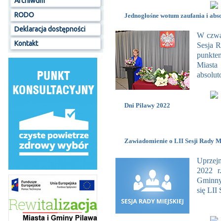
Archiwum
RODO
Jednogłośne wotum zaufania i abs
Deklaracja dostępności
W czwar
Kontakt
Sesja R
punktem
Miasta
absolut
Dni Pilawy 2022
Zawiadomienie o LII Sesji Rady Mi
Uprzej
2022 r
Gminny
się LII